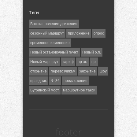
Теги
Восстановление движения
сезонный маршрут
приложение
опрос
временное изменение
Новый остановочный пункт
Новый о.п.
Новый маршрут
тариф
пр.ак.
пр.
открытие
перевозчикам
закрытие
шоу
праздник
№ 36
предложения
Бугринский мост
маршрутное такси
footer