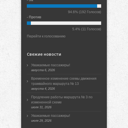
94.6%
(192 Голосов)
- Против
5.4%
(11 Голосов)
Перейти к голосованию
Свежие новости
Уважаемые пассажиры!
августа 6, 2026
Временное изменение схемы движения
трамвайного маршрута № 13
августа 4, 2026
Продление работы маршрута № 3 по
измененной схеме
июля 31, 2026
Уважаемые пассажиры!
июля 29, 2026