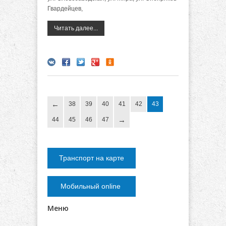
Гвардейцев,
Читать далее...
38
39
40
41
42
43
44
45
46
47
Транспорт на карте
Мобильный online
Меню