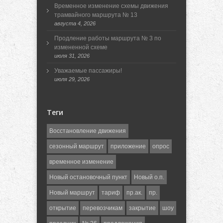
Временное изменение схемы движения
трамвайного маршрута № 13
августа 4, 2026
Продление работы маршрута № 3 по
измененной схеме
июля 31, 2026
Уважаемые пассажиры!
июля 29, 2026
Теги
Восстановление движения
сезонный маршрут
приложение
опрос
временное изменение
Новый остановочный пункт
Новый о.п.
Новый маршрут
тариф
пр.ак.
пр.
открытие
перевозчикам
закрытие
шоу