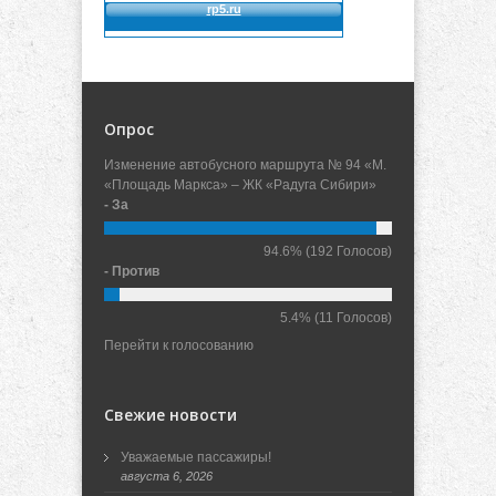
Опрос
Изменение автобусного маршрута № 94 «М.
«Площадь Маркса» – ЖК «Радуга Сибири»
- За
94.6%
(192 Голосов)
- Против
5.4%
(11 Голосов)
Перейти к голосованию
Свежие новости
Уважаемые пассажиры!
августа 6, 2026