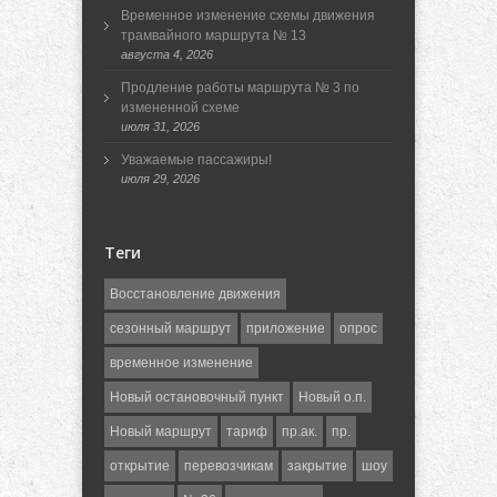
Временное изменение схемы движения
трамвайного маршрута № 13
августа 4, 2026
Продление работы маршрута № 3 по
измененной схеме
июля 31, 2026
Уважаемые пассажиры!
июля 29, 2026
Теги
Восстановление движения
сезонный маршрут
приложение
опрос
временное изменение
Новый остановочный пункт
Новый о.п.
Новый маршрут
тариф
пр.ак.
пр.
открытие
перевозчикам
закрытие
шоу