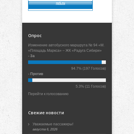
Опрос
Изменение автобусного маршрута № 94 «М.
«Площадь Маркса» – ЖК «Радуга Сибири»
- За
94.7%
(197 Голосов)
- Против
5.3%
(11 Голосов)
Перейти к голосованию
Свежие новости
Уважаемые пассажиры!
августа 6, 2026