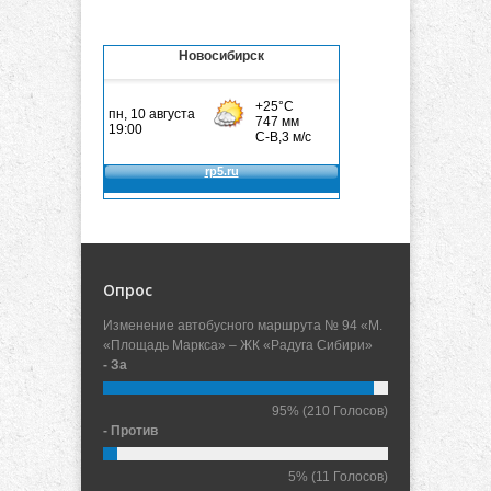
Новосибирск
Опрос
Изменение автобусного маршрута № 94 «М.
«Площадь Маркса» – ЖК «Радуга Сибири»
- За
95%
(210 Голосов)
- Против
5%
(11 Голосов)