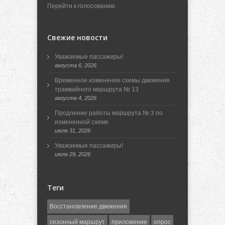
Перейти к голосованию
Свежие новости
Уважаемые пассажиры!
августа 6, 2026
Временное изменение схемы движения
трамвайного маршрута № 13
августа 4, 2026
Продление работы маршрута № 3 по
измененной схеме
июля 31, 2026
Уважаемые пассажиры!
июля 29, 2026
Теги
Восстановление движения
сезонный маршрут
приложение
опрос