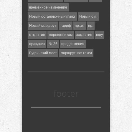
временное изменение
Новый остановочный пункт
Новый о.п.
Новый маршрут
тариф
пр.ак.
пр.
открытие
перевозчикам
закрытие
шоу
праздник
№ 36
предложения
Бугринский мост
маршрутное такси
footer