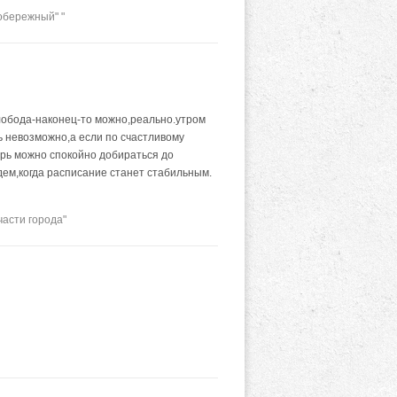
обережный" "
Слобода-наконец-то можно,реально.утром
ь невозможно,а если по счастливому
ерь можно спокойно добираться до
ем,когда расписание станет стабильным.
асти города"