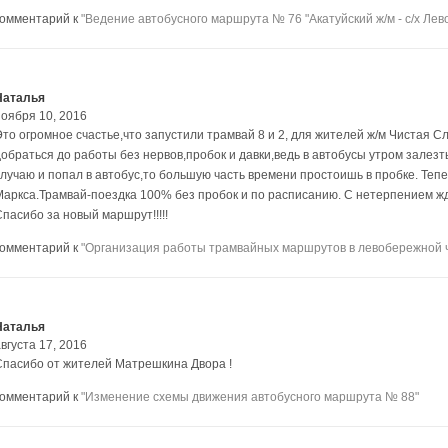
комментарий к
"Ведение автобусного маршрута № 76 "Акатуйский ж/м - с/х Лев
Наталья
ноября 10, 2016
Это огромное счастье,что запустили трамвай 8 и 2, для жителей ж/м Чистая 
добраться до работы без нервов,пробок и давки,ведь в автобусы утром залезт
случаю и попал в автобус,то большую часть времени простоишь в пробке. Теп
Маркса.Трамвай-поездка 100% без пробок и по расписанию. С нетерпением жд
пасибо за новый маршрут!!!!!
комментарий к
"Организация работы трамвайных маршрутов в левобережной ч
Наталья
вгуста 17, 2016
Спасибо от жителей Матрешкина Двора !
комментарий к
"Изменение схемы движения автобусного маршрута № 88"