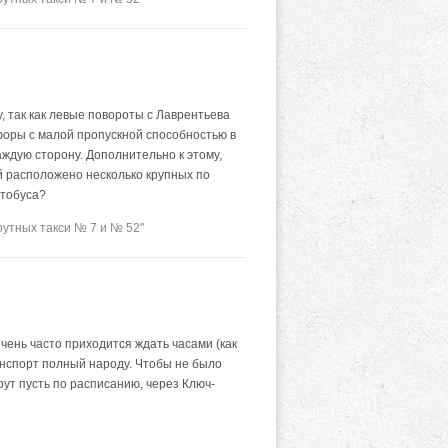
 так как левые повороты с Лаврентьева
форы с малой пропускной способностью в
аждую сторону. Дополнительно к этому,
й расположено несколько крупных по
втобуса?
утных такси № 7 и № 52"
ень часто приходится ждать часами (как
анспорт полный народу. Чтобы не было
ут пусть по расписанию, через Ключ-