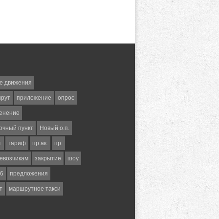
е движения
шрут
приложение
опрос
енение
очный пункт
Новый о.п.
т
тариф
пр.ак.
пр.
евозчикам
закрытие
шоу
6
предложения
т
маршрутное такси