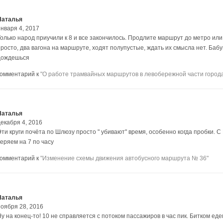
Наталья
января 4, 2017
Только народ приучили к 8 и все закончилось. Продлите маршрут до метро или
просто, два вагона на маршруте, ходят полупустые, ждать их смысла нет. Бабу
дождешься
комментарий к
"О работе трамвайных маршрутов в левобережной части город
Наталья
декабря 4, 2016
Эти круги почёта по Шлюзу просто " убивают" время, особенно когда пробки. С
еряем на 7 по часу
комментарий к
"Изменение схемы движения автобусного маршрута № 36"
Наталья
ноября 28, 2016
у на конец-то! 10 не справляется с потоком пассажиров в час пик. Битком еде