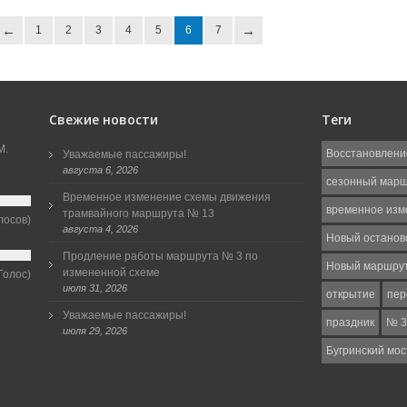
1
2
3
4
5
6
7
Свежие новости
Теги
М.
Восстановлени
Уважаемые пассажиры!
августа 6, 2026
сезонный мар
Временное изменение схемы движения
временное изм
трамвайного маршрута № 13
лосов)
августа 4, 2026
Новый останов
Продление работы маршрута № 3 по
Новый маршру
измененной схеме
Голос)
июля 31, 2026
открытие
пер
Уважаемые пассажиры!
праздник
№ 3
июля 29, 2026
Бугринский мос