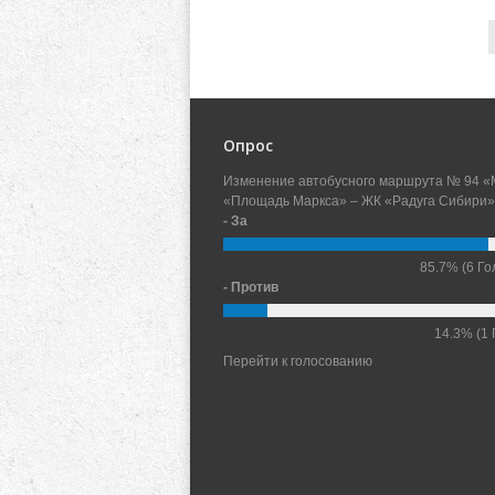
Опрос
Изменение автобусного маршрута № 94 «
«Площадь Маркса» – ЖК «Радуга Сибири»
- За
85.7%
(6 Го
- Против
14.3%
(1 
Перейти к голосованию