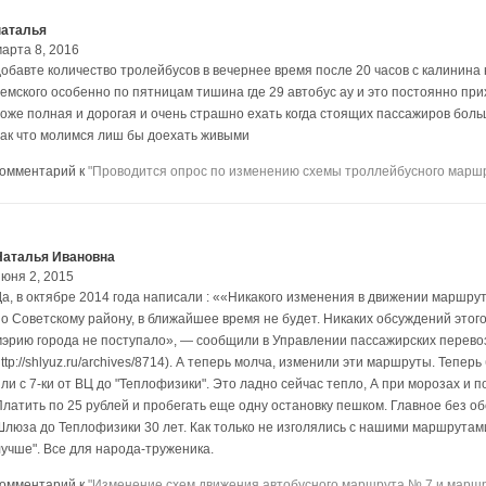
наталья
марта 8, 2016
добавте количество тролейбусов в вечернее время после 20 часов с калинина н
чемского особенно по пятницам тишина где 29 автобус ау и это постоянно пр
тоже полная и дорогая и очень страшно ехать когда стоящих пассажиров бол
так что молимся лиш бы доехать живыми
комментарий к
"Проводится опрос по изменению схемы троллейбусного маршр
Наталья Ивановна
июня 2, 2015
Да, в октябре 2014 года написали : ««Никакого изменения в движении маршру
по Советскому району, в ближайшее время не будет. Никаких обсуждений этог
мэрию города не поступало», — сообщили в Управлении пассажирских перевоз
ttp://shlyuz.ru/archives/8714). А теперь молча, изменили эти маршруты. Тепер
ли с 7-ки от ВЦ до "Теплофизики". Это ладно сейчас тепло, А при морозах и п
Платить по 25 рублей и пробегать еще одну остановку пешком. Главное без об
Шлюза до Теплофизики 30 лет. Как только не изголялись с нашими маршрутами
лучше". Все для народа-труженика.
комментарий к
"Изменение схем движения автобусного маршрута № 7 и маршр