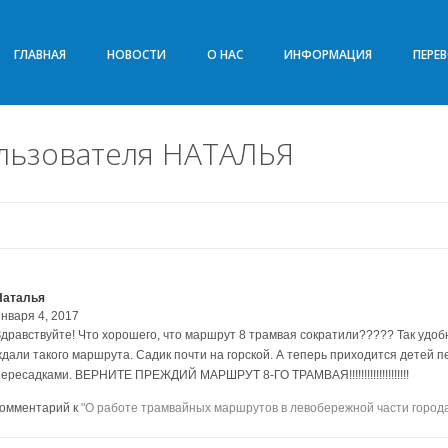
ГЛАВНАЯ
НОВОСТИ
О НАС
ИНФОРМАЦИЯ
ПЕРЕ
льзователя НАТАЛЬЯ
Наталья
января 4, 2017
Здравствуйте! Что хорошего, что маршрут 8 трамвая сократили????? Так удобно
ждали такого маршрута. Садик почти на горской. А теперь приходится детей пе
пересадками. ВЕРНИТЕ ПРЕЖДИЙ МАРШРУТ 8-ГО ТРАМВАЯ!!!!!!!!!!!!!!!!!!!!
комментарий к
"О работе трамвайных маршрутов в левобережной части город