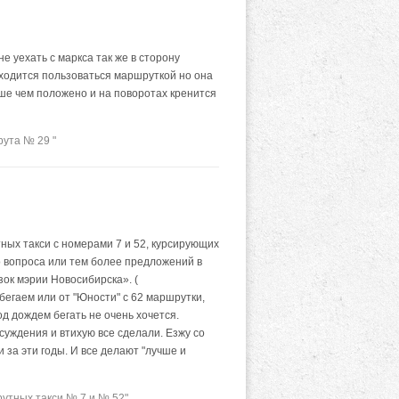
е уехать с маркса так же в сторону
иходится пользоваться маршруткой но она
ьше чем положено и на поворотах кренится
ута № 29 "
тных такси с номерами 7 и 52, курсирующих
о вопроса или тем более предложений в
ок мэрии Новосибирска». (
ь бегаем или от "Юности" с 62 маршрутки,
од дождем бегать не очень хочется.
суждения и втихую все сделали. Езжу со
 за эти годы. И все делают "лучше и
утных такси № 7 и № 52"