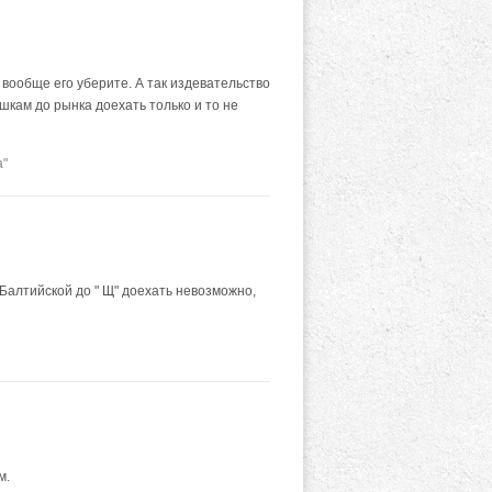
 вообще его уберите. А так издевательство
шкам до рынка доехать только и то не
а"
 Балтийской до " Щ" доехать невозможно,
м.