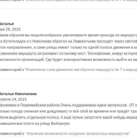
Наталья
мая 28, 2015
Таким образом вы нецелесообразно увеличиваете время проезда по маршруту,
на Кутателадзе и с Николаева обратно на Лаврентьева проходят через свето
этих направлениях, а сами улицы имеют только по одной полосе движения в к
изменение маршрута затрагивает остановку инст. Теплофизики, вокруг которо
численности организаций. Где будет альтернативная возможность выйти из а
комментарий к
"Изменение схем движения автобусного маршрута № 7 и маршр
Наталья Николаевна
апреля 24, 2015
Проживаю в Первомайском районе.Очень поддерживаю идею экспрессов , ОТ оч
только погода снежная или дождливая) то всё сбой во времени или придёт тр
сбоев выделить отдельную полосу. А ещё лучше запустите какой нибудь маршр
Камышенское плато на улицу Выборную.
комментарий к
" Изучение возможности создания экспрессных маршрутов"