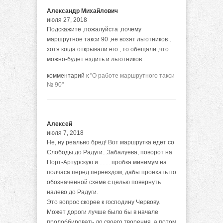
Александр Михайлович
июля 27, 2018
Подскажите ,пожалуйста ,почему
маршрутное такси 90 ,не возят льготников ,
хотя когда открывали его , то обещали ,что
можно-будет ездить и льготников .
комментарий к
"О работе маршрутного такси
№ 90"
Алексей
июля 7, 2018
Не, ну реально бред! Вот маршрутка едет со
Слободы до Радуги...Забалуева, поворот на
Порт-Артурскую и.........пробка минимум на
полчаса перед переездом, дабы проехать по
обозначенной схеме с целью повернуть
налево до Радуги.
Это вопрос скорее к господину Червову.
Может дороги лучше было бы в начале
пролоббировать до своего творения, а потом