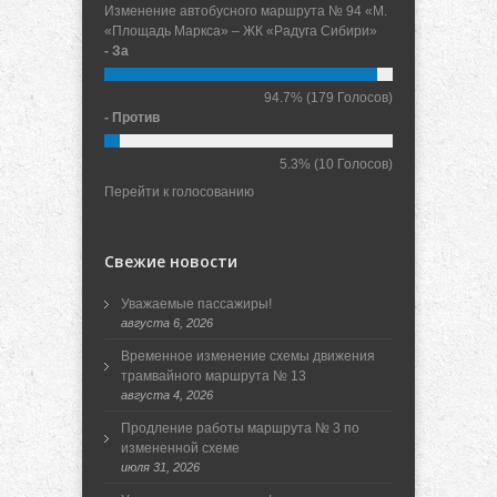
Изменение автобусного маршрута № 94 «М.
«Площадь Маркса» – ЖК «Радуга Сибири»
- За
94.7%
(179 Голосов)
- Против
5.3%
(10 Голосов)
Перейти к голосованию
Свежие новости
Уважаемые пассажиры!
августа 6, 2026
Временное изменение схемы движения
трамвайного маршрута № 13
августа 4, 2026
Продление работы маршрута № 3 по
измененной схеме
июля 31, 2026