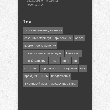
Уважаемые пассажиры!
июля 29, 2026
Теги
Восстановление движения
сезонный маршрут
приложение
опрос
временное изменение
Новый остановочный пункт
Новый о.п.
Новый маршрут
тариф
пр.ак.
пр.
открытие
перевозчикам
закрытие
шоу
праздник
№ 36
предложения
Бугринский мост
маршрутное такси