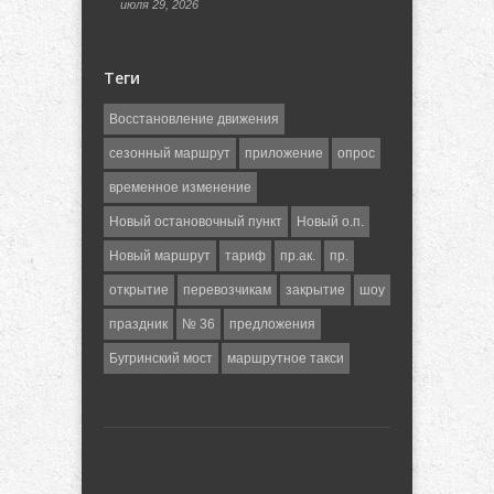
июля 29, 2026
Теги
Восстановление движения
сезонный маршрут
приложение
опрос
временное изменение
Новый остановочный пункт
Новый о.п.
Новый маршрут
тариф
пр.ак.
пр.
открытие
перевозчикам
закрытие
шоу
праздник
№ 36
предложения
Бугринский мост
маршрутное такси