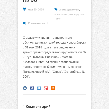
,
мая 30, 2018
схема движения
,
изменение
маршрутное
такси
Комментарии: 1
С целью улучшения транспортного
обслуживания жителей города Новосибирска
с 31 мая 2018 года в путь следования
транспортных средств маршрутного такси №
90 "ул. Татьяны Снежиной - Магазин
"Золотая Нива" влючены остановочные
пункты "Восточный ж/м", "ул. В. Высоцкого",
Плющихинский ж/м", "Сквер", "Детский сад №
100".
1 Комментарий