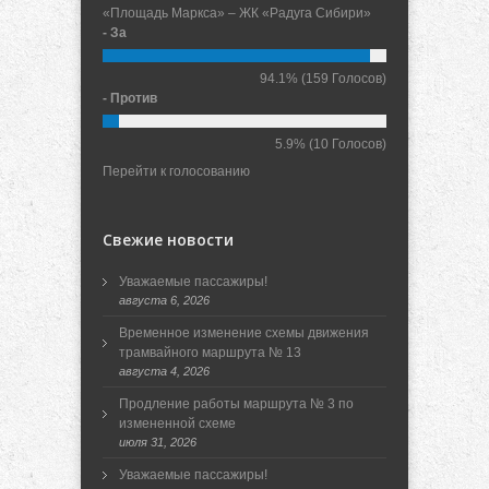
«Площадь Маркса» – ЖК «Радуга Сибири»
- За
94.1%
(159 Голосов)
- Против
5.9%
(10 Голосов)
Перейти к голосованию
Свежие новости
Уважаемые пассажиры!
августа 6, 2026
Временное изменение схемы движения
трамвайного маршрута № 13
августа 4, 2026
Продление работы маршрута № 3 по
измененной схеме
июля 31, 2026
Уважаемые пассажиры!