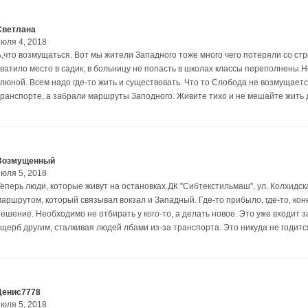
Светлана
июля 4, 2018
А,что возмущаться. Вот мы жители Западного тоже много чего потеряли со ст
хватило место в садик, в больницу не попасть в школах классы переполнены.
слюной. Всем надо где-то жить и существовать. Что то Слобода не возмущаетс
транспорте, а забрали маршруты Заподного. Живите тихо и не мешайте жить 
Возмущенный
июля 5, 2018
Теперь люди, которые живут на остановках ДК "Сибтекстильмаш", ул. Колхидск
маршрутом, который связывал вокзал и Западный. Где-то прибыло, где-то, ко
решение. Необходимо не отбирать у кого-то, а делать новое. Это уже входит 
ущерб другим, сталкивая людей лбами из-за транспорта. Это никуда не годитс
Денис7778
июля 5, 2018