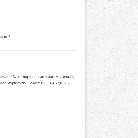
омов ?
ничего! Благодаря нашим жилкомлексам, у
ля маршрутки 12 богат и 39,и 57,и 18,и