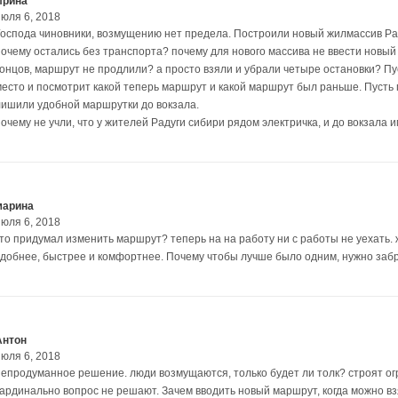
Ирина
июля 6, 2018
Господа чиновники, возмущению нет предела. Построили новый жилмассив Ра
почему остались без транспорта? почему для нового массива не ввести новы
концов, маршрут не продлили? а просто взяли и убрали четыре остановки? П
место и посмотрит какой теперь маршрут и какой маршрут был раньше. Пусть
лишили удобной маршрутки до вокзала.
почему не учли, что у жителей Радуги сибири рядом электричка, и до вокзала 
марина
июля 6, 2018
кто придумал изменить маршрут? теперь на на работу ни с работы не уехать. 
удобнее, быстрее и комфортнее. Почему чтобы лучше было одним, нужно забр
Антон
июля 6, 2018
непродуманное решение. люди возмущаются, только будет ли толк? строят ог
кардинально вопрос не решают. Зачем вводить новый маршрут, когда можно в