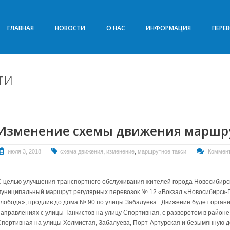
ГЛАВНАЯ
НОВОСТИ
О НАС
ИНФОРМАЦИЯ
ПЕРЕ
ти
Изменение схемы движения маршру
,
,
июля 3, 2018
схема движения
изменение
маршрутное такси
Коммент
С целью улучшения транспортного обслуживания жителей города Новосибирск
муниципальный маршрут регулярных перевозок № 12 «Вокзал «Новосибирск-
слобода», продлив до дома № 90 по улицы Забалуева. Движение будет орган
направлениях с улицы Танкистов на улицу Спортивная, с разворотом в районе
Спортивная на улицы Холмистая, Забалуева, Порт-Артурская и безымянную до