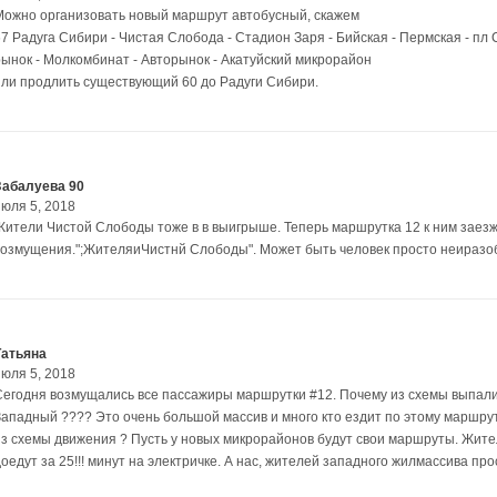
Можно организовать новый маршрут автобусный, скажем
67 Радуга Сибири - Чистая Слобода - Стадион Заря - Бийская - Пермская - пл 
рынок - Молкомбинат - Авторынок - Акатуйский микрорайон
или продлить существующий 60 до Радуги Сибири.
Забалуева 90
июля 5, 2018
Жители Чистой Слободы тоже в в выигрыше. Теперь маршрутка 12 к ним заез
возмущения.";ЖителяиЧистнй Слободы". Может быть человек просто неиразоб
Татьяна
июля 5, 2018
Сегодня возмущались все пассажиры маршрутки #12. Почему из схемы выпали тр
Западный ???? Это очень большой массив и много кто ездит по этому маршруту
из схемы движения ? Пусть у новых микрорайонов будут свои маршруты. Жите
оедут за 25!!! минут на электричке. А нас, жителей западного жилмассива прост