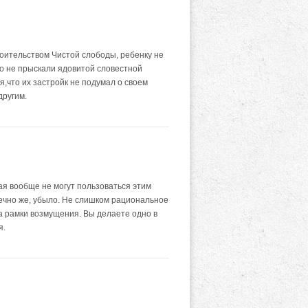
роительством Чистой слободы, ребенку не
Но не прыскали ядовитой словестной
я,что их застройк не подумал о своем
другим.
ая вообще не могут пользоваться этим
нечно же, убыло. Не слишком рациональное
за рамки возмущения. Вы делаете одно в
я.