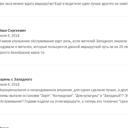
Три часа можно ждать маршрутку! Ещё и водители один лучше другого на хамст
Иван Сергеевич
июля 6, 2018
О каком улучшении обслуживания идет речь, если жителей Западного лишили
подумали о жителях, которые пользуются данной маршруткой чуть ли не 20 л
просто безобразие какое то.
парень с Западного
июля 6, 2018
Нерациональное и непродуманное решение, для одних сделали лучше, а друг
схемы выпали остановки "Заря", "Колхидская", "Дом культуры" и "Западный"? 
обслуживания? Годами ездили на этом маршруте, а теперь его технично "срез