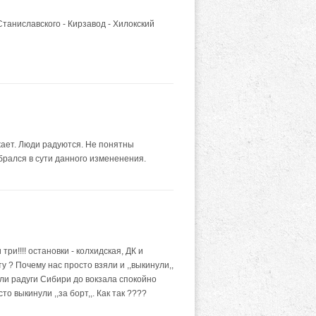
Станиславского - Кирзавод - Хилокский
жает. Люди радуются. Не понятны
рался в сути данного измененения.
и!!!! остановки - колхидская, ДК и
 ? Почему нас просто взяли и ,,выкинули,,
ли радуги Сибири до вокзала спокойно
о выкинули ,,за борт,,. Как так ????