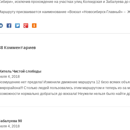
Сибири», исключив прохождение на участках улиц Колхидская и Забалуева до 
Маршруту присваивается наименование
«Вокзал «Новосибирск-Главный» – Ж
38 Комментариев
Житель Чистой слободы
июля 4, 2018
Возмущению нет предела! Изменили движение маршрута 12 безо всяких объя
микрорайона!!! Столько людей пользовались этим маршрутом и теперь из-за 
возможности нормально добраться до вокзала! Неужели нельзя было найти др
Забалуева 90
июля 4, 2018