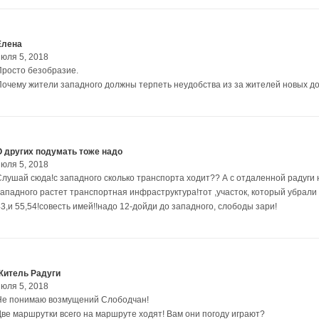
Елена
июля 5, 2018
Просто безобразие.
Почему жители западного должны терпеть неудобства из за жителей новых д
О других подумать тоже надо
июля 5, 2018
Слушай сюда!с западного сколько транспорта ходит?? А с отдаленной радуги 
западного растет транспортная инфраструктура!тот ,участок, который убрали д
3,и 55,54!совесть имей!!надо 12-дойди до западного, слободы зари!
Житель Радуги
июля 5, 2018
Не понимаю возмущений Слободчан!
Две маршрутки всего на маршруте ходят! Вам они погоду играют?