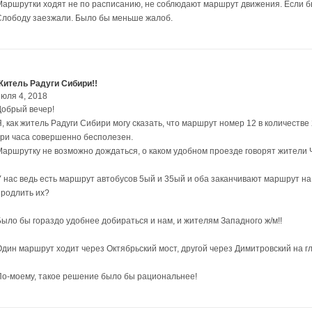
Маршрутки ходят не по расписанию, не соблюдают маршрут движения. Если б
Слободу заезжали. Было бы меньше жалоб.
Житель Радуги Сибири!!
июля 4, 2018
Добрый вечер!
, как житель Радуги Сибири могу сказать, что маршрут номер 12 в количестве
три часа совершенно бесполезен.
Маршрутку не возможно дождаться, о каком удобном проезде говорят жители 
У нас ведь есть маршрут автобусов 5ый и 35ый и оба заканчивают маршрут на
продлить их?
Было бы гораздо удобнее добираться и нам, и жителям Западного ж/м!!
Один маршрут ходит через Октябрьский мост, другой через Димитровский на г
По-моему, такое решение было бы рациональнее!