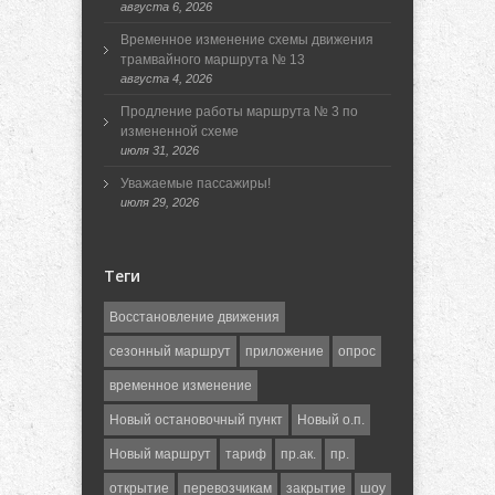
августа 6, 2026
Временное изменение схемы движения
трамвайного маршрута № 13
августа 4, 2026
Продление работы маршрута № 3 по
измененной схеме
июля 31, 2026
Уважаемые пассажиры!
июля 29, 2026
Теги
Восстановление движения
сезонный маршрут
приложение
опрос
временное изменение
Новый остановочный пункт
Новый о.п.
Новый маршрут
тариф
пр.ак.
пр.
открытие
перевозчикам
закрытие
шоу