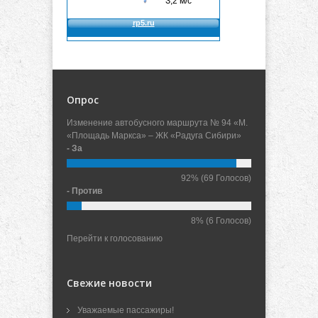
Опрос
Изменение автобусного маршрута № 94 «М.
«Площадь Маркса» – ЖК «Радуга Сибири»
- За
92%
(69 Голосов)
- Против
8%
(6 Голосов)
Перейти к голосованию
Свежие новости
Уважаемые пассажиры!