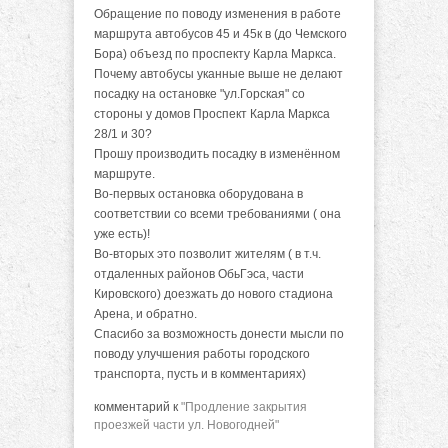
Обращение по поводу изменения в работе
маршрута автобусов 45 и 45к в (до Чемского
Бора) объезд по проспекту Карла Маркса.
Почему автобусы уканные выше не делают
посадку на остановке "ул.Горская" со
стороны у домов Проспект Карла Маркса
28/1 и 30?
Прошу производить посадку в изменённом
маршруте.
Во-первых остановка оборудована в
соответствии со всеми требованиями ( она
уже есть)!
Во-вторых это позволит жителям ( в т.ч.
отдаленных районов ОбьГэса, части
Кировского) доезжать до нового стадиона
Арена, и обратно.
Спасибо за возможность донести мысли по
поводу улучшения работы городского
транспорта, пусть и в комментариях)
комментарий к
"Продление закрытия
проезжей части ул. Новогодней"