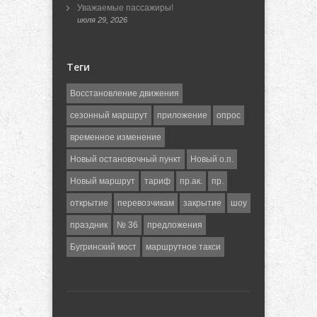
Уважаемые пассажиры!
июля 29, 2026
Теги
Восстановление движения
сезонный маршрут
приложение
опрос
временное изменение
Новый остановочный пункт
Новый о.п.
Новый маршрут
тариф
пр.ак.
пр.
открытие
перевозчикам
закрытие
шоу
праздник
№ 36
предложения
Бугринский мост
маршрутное такси