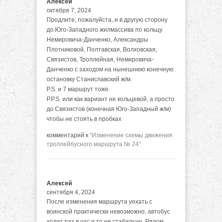
Алексей
октября 7, 2024
Продлите, пожалуйста, и в другую сторону
до Юго-Западного жилмассива по кольцу
Немировича-Данченко, Александры
Плотниковой, Полтавская, Волховская,
Связистов, Троллейная, Немировича-
Данченко с заходом на нынешнюю конечную
остановку Станиславский ж/м.
P.S. и 7 маршрут тоже.
P.P.S. или как вариант не кольцевой, а просто
до Связистов (конечная Юго-Западный ж/м)
чтобы не стоять в пробках
комментарий к
"Изменение схемы движения
троллейбусного маршрута № 24"
Алексей
сентября 4, 2024
После изменения маршрута уехать с
воинской практически невозможно, автобус
ходит раз в час и то не стабильно. Рядом