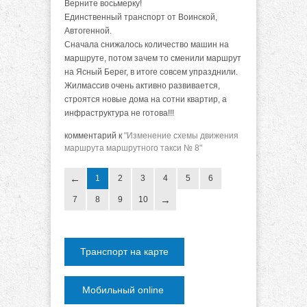
Верните восьмерку!
Единственный транспорт от Воинской,
Автогенной.
Сначала снижалось количество машин на
маршруте, потом зачем то сменили маршрут
на Ясный Берег, в итоге совсем упразднили.
Жилмассив очень активно развивается,
строятся новые дома на сотни квартир, а
инфраструктура не готова!!!
комментарий к
"Изменение схемы движения
маршрута маршрутного такси № 8"
1
2
3
4
5
6
7
8
9
10
Транспорт на карте
Мобильный online