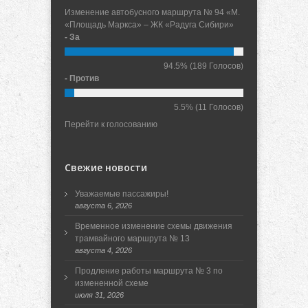
Изменение автобусного маршрута № 94 «М.
«Площадь Маркса» – ЖК «Радуга Сибири»
- За
94.5%
(189 Голосов)
- Против
5.5%
(11 Голосов)
Перейти к голосованию
Свежие новости
Уважаемые пассажиры!
августа 6, 2026
Временное изменение схемы движения
трамвайного маршрута № 13
августа 4, 2026
Продление работы маршрута № 3 по
измененной схеме
июля 31, 2026