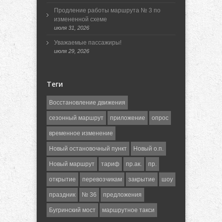
Продление работы маршрута № 3 по
измененной схеме
июля 31, 2026
Уважаемые пассажиры!
июля 29, 2026
Теги
Восстановление движения
сезонный маршрут
приложение
опрос
временное изменение
Новый остановочный пункт
Новый о.п.
Новый маршрут
тариф
пр.ак.
пр.
открытие
перевозчикам
закрытие
шоу
праздник
№ 36
предложения
Бугринский мост
маршрутное такси