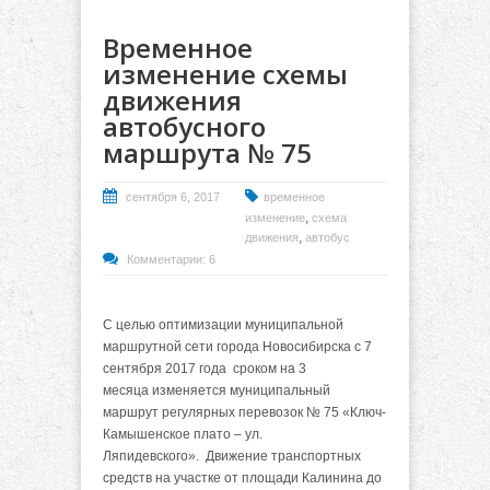
Временное
изменение схемы
движения
автобусного
маршрута № 75
сентября 6, 2017
временное
,
изменение
схема
,
движения
автобус
Комментарии: 6
С целью оптимизации муниципальной
маршрутной сети города Новосибирска с 7
сентября 2017 года сроком на 3
месяца
изменяется муниципальный
маршрут регулярных перевозок № 75 «Ключ-
Камышенское плато – ул.
Ляпидевского». Движение транспортных
средств на участке от площади Калинина до