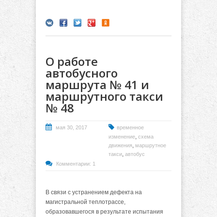
О работе
автобусного
маршрута № 41 и
маршрутного такси
№ 48
мая 30, 2017
временное
,
изменение
схема
,
движения
маршрутное
,
такси
автобус
Комментарии: 1
В связи с устранением дефекта на
магистральной теплотрассе,
образовавшегося в результате испытания