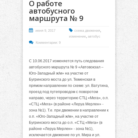
О работе
автобусного
маршрута № 9
,
июня 9, 2017
схема движения
,
изменение
автобус
Комментарии: 9
C 10.06.2017 изменяется путь следования
автобусного маршрута № 9 «Автовокзал –
Юго-Западный ж/м» на участке от
Бугринского моста до ул. Тюменская в
прямом направлении по схеме: ул. Ватутина,
проезд под путепроводом с поворотом
направо, через территорию СТЦ «Мега», о.п.
«СТЦ «Мега» (в районе «Леруа Мерлен» -
зона №1). Т.е. при движении в направлении к
о.п. «Юго-Западный ж/м», на участке от
Бугринского моста до о.п. «СТЦ «Мега» (в
районе «Леруа Мерлен» - зона №1),
исключается движение по ул. Мира и ул.