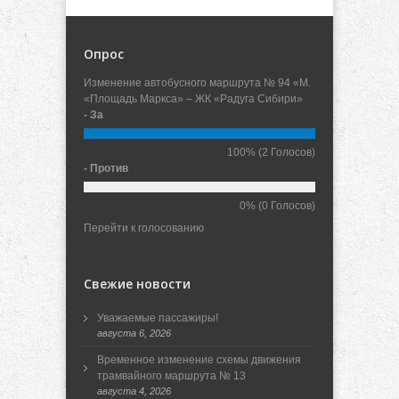
Опрос
Изменение автобусного маршрута № 94 «М.
«Площадь Маркса» – ЖК «Радуга Сибири»
- За
100%
(2 Голосов)
- Против
0%
(0 Голосов)
Перейти к голосованию
Свежие новости
Уважаемые пассажиры!
августа 6, 2026
Временное изменение схемы движения
трамвайного маршрута № 13
августа 4, 2026