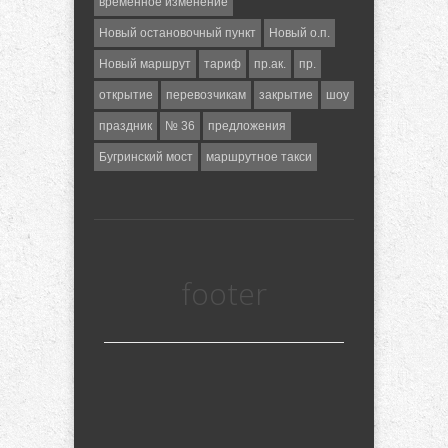
временное изменение
Новый остановочный пункт
Новый о.п.
Новый маршрут
тариф
пр.ак.
пр.
открытие
перевозчикам
закрытие
шоу
праздник
№ 36
предложения
Бугринский мост
маршрутное такси
footer