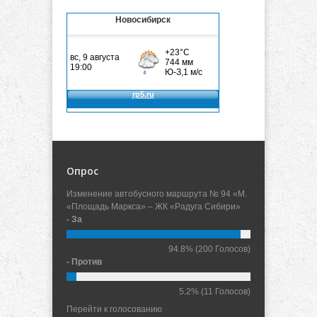
Новосибирск
Опрос
Изменение автобусного маршрута № 94 «М.
«Площадь Маркса» – ЖК «Радуга Сибири»
- За
94.8%
(200 Голосов)
- Против
5.2%
(11 Голосов)
Перейти к голосованию