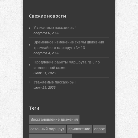
Свежие новости
Уважаемые пассажиры!
августа 6, 2026
Временное изменение схемы движения
трамвайного маршрута № 13
августа 4, 2026
Продление работы маршрута № 3 по
измененной схеме
июля 31, 2026
Уважаемые пассажиры!
июля 29, 2026
Теги
Восстановление движения
сезонный маршрут
приложение
опрос