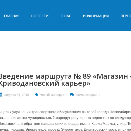
ГЛАВНАЯ
НОВОСТИ
О НАС
ИНФОРМАЦИЯ
ПЕРЕ
Введение маршрута № 89 «Магазин 
Криводановский карьер»
августа 31, 2016
Новый маршрут
Комментарии: 1
В целях улучшения транспортного обслуживания жителей города Новосибирска
устанавливается муниципальный маршрут регулярных перевозок по следующе
Покрышкина, в обратном направлении площадь имени Карла Маркса, улица Ти
Труда, площадь Энергетиков, проезд Энергетиков, Димитровский мост, в прям