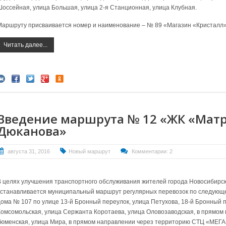
Шоссейная, улица Большая, улица 2-я Станционная, улица Клубная.
Маршруту присваивается номер и наименование – № 89 «Магазин «Кристалл» 
Читать далее...
Введение маршрута № 12 «ЖК «Матре
Дюканова»
августа 31, 2016
Новый маршрут
Комментарии: 2
В целях улучшения транспортного обслуживания жителей города Новосибирска
устанавливается муниципальный маршрут регулярных перевозок по следующе
дома № 107 по улице 13-й Бронный переулок, улица Петухова, 18-й Бронный п
Комсомольская, улица Сержанта Коротаева, улица Оловозаводская, в прямом
Тюменская, улица Мира, в прямом направлении через территорию СТЦ «МЕГА»