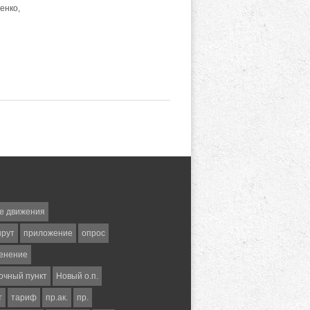
енко,
е движения
шрут
приложение
опрос
енение
очный пункт
Новый о.п.
т
тариф
пр.ак.
пр.