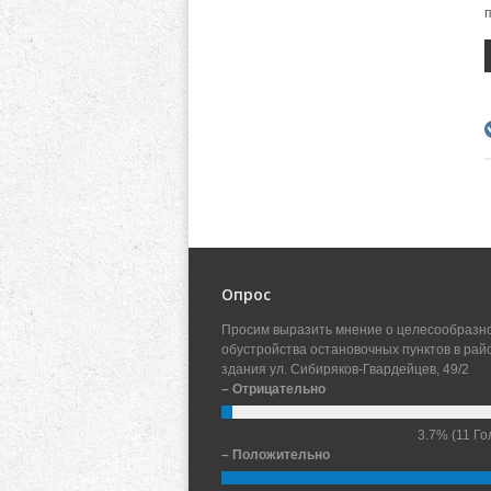
Опрос
Просим выразить мнение о целесообразн
обустройства остановочных пунктов в рай
здания ул. Сибиряков-Гвардейцев, 49/2
– Отрицательно
3.7%
(11 Го
– Положительно