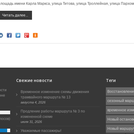
площадь имени Карла Маркса, улица Титова, улица Троллейная, улица Пархом
Читать далее...
Свежие новости
Теги
ости
Восстановлени
Временное изменение схемы движения
оне
трамвайного маршрута № 13
сезонный мар
августа 4, 2026
временное изм
Продление работы маршрута № 3 по
измененной схеме
лосов)
Новый останов
июля 31, 2026
Новый маршру
Уважаемые пассажиры!