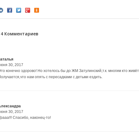
14 Комментариев
наталья
июня 30, 2017
Это конечно здорово! Но хотелось бы до ЖМ Затулинский,т.к. многим кто жив
Получается,что нам опять с пересадками с детьми ездить.
Александра
июня 30, 2017
рааа!!! Спасибо, наконец-то!