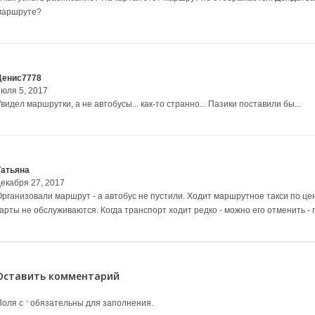
маршруте?
Денис7778
июля 5, 2017
видел маршрутки, а не автобусы... как-то странно... Пазики поставили бы...
Татьяна
декабря 27, 2017
Организовали маршрут - а автобус не пустили. Ходит маршрутное такси по це
арты не обслуживаются. Когда транспорт ходит редко - можно его отменить - г
Оставить комментарий
Поля с
обязательны для заполнения.
*