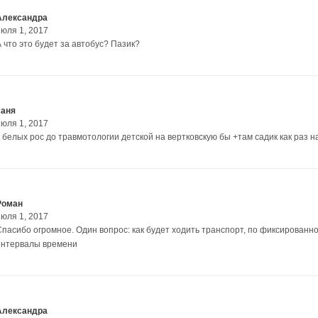
Александра
июля 1, 2017
 что это будет за автобус? Пазик?
саня
июля 1, 2017
с белых рос до травмотологии детской на вертковскую бы +там садик как раз н
Роман
июля 1, 2017
Спасибо огромное. Один вопрос: как будет ходить транспорт, по фиксированн
интервалы времени
Александра