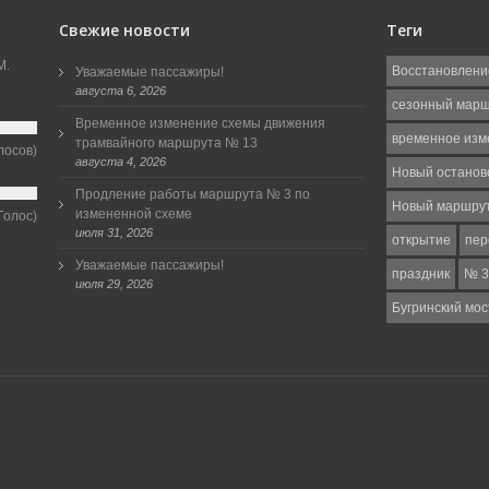
Свежие новости
Теги
М.
Восстановлени
Уважаемые пассажиры!
августа 6, 2026
сезонный мар
Временное изменение схемы движения
временное изм
трамвайного маршрута № 13
лосов)
августа 4, 2026
Новый останов
Продление работы маршрута № 3 по
Новый маршру
измененной схеме
Голос)
июля 31, 2026
открытие
пер
Уважаемые пассажиры!
праздник
№ 3
июля 29, 2026
Бугринский мос