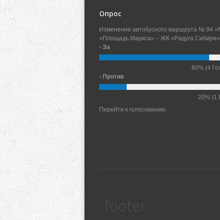
Опрос
Изменение автобусного маршрута № 94 «
«Площадь Маркса» – ЖК «Радуга Сибири»
- За
80%
(4 Го
- Против
20%
(1 
Перейти к голосованию
footer