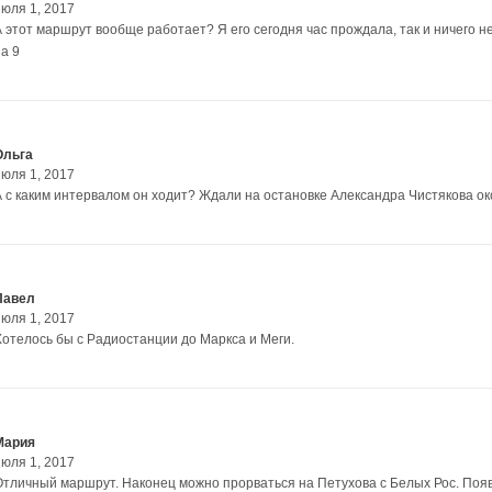
июля 1, 2017
А этот маршрут вообще работает? Я его сегодня час прождала, так и ничего н
а 9
Ольга
июля 1, 2017
А с каким интервалом он ходит? Ждали на остановке Александра Чистякова око
Павел
июля 1, 2017
Хотелось бы с Радиостанции до Маркса и Меги.
Мария
июля 1, 2017
Отличный маршрут. Наконец можно прорваться на Петухова с Белых Рос. Поя