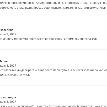
поликлиннике на бронных, Администрации и Паспортному столу. Надеемся ещ
возможность оплачивать проезд социальными картами и картами школьников.
Екатерина
июля 2, 2017
На данном маршруте действуют все соц карты! Стоимость проезда 19р.
Мария
июля 3, 2017
Хотелось бы увидеть расписание этого маршрута. На А Чистякова вчера час жда
дальше ждать не стали.
Александра
июля 3, 2017
А как узнать расписание? На картах этот маршрут не отображается. Дождать