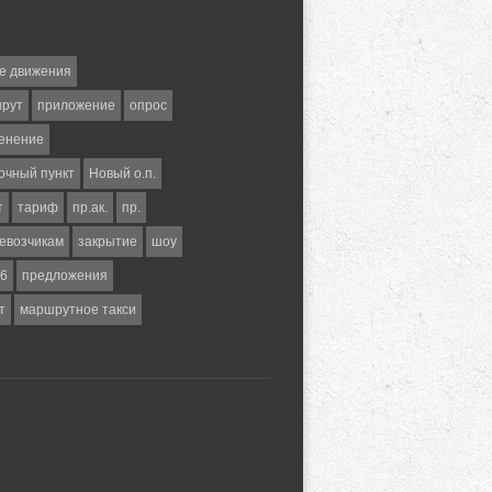
е движения
шрут
приложение
опрос
енение
очный пункт
Новый о.п.
т
тариф
пр.ак.
пр.
евозчикам
закрытие
шоу
6
предложения
т
маршрутное такси