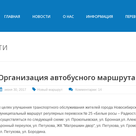
ГЛАВНАЯ
НОВОСТИ
О НАС
ИНФОРМАЦИЯ
ПЕРЕ
ти
Организация автобусного маршрута
июня 30, 2017
Новый маршрут
Комментарии: 14
В целях улучшения транспортного обслуживания жителей города Новосибирска
муниципальный маршрут регулярных перевозок № 25 «Белые росы – Радиост
осуществляться по следующей схеме: ул. Прокопьевская, ул. Бронная,ул. Алек
ронный переулок, ул. Петухова, ЖК "Матрешкин двор", ул. Петухова, ул. Громо
л. Петухова, ул. Бородина.