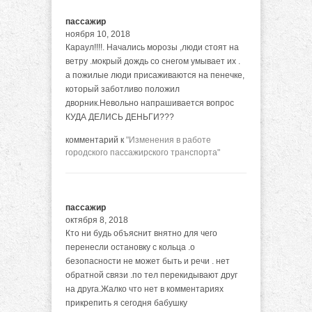
пассажир
ноября 10, 2018
Караул!!!!. Начались морозы ,люди стоят на
ветру .мокрый дождь со снегом умывает их .
а пожилые люди присаживаются на пенечке,
который заботливо положил
дворник.Невольно напрашивается вопрос
КУДА ДЕЛИСЬ ДЕНЬГИ???
комментарий к
"Изменения в работе
городского пассажирского транспорта"
пассажир
октября 8, 2018
Кто ни будь объяснит внятно для чего
перенесли остановку с кольца .о
безопасности не может быть и речи . нет
обратной связи .по тел перекидывают друг
на друга.Жалко что нет в комментариях
прикрепить я сегодня бабушку