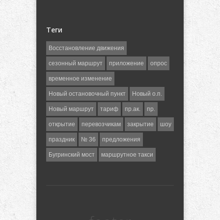
Теги
Восстановление движения
сезонный маршрут
приложение
опрос
временное изменение
Новый остановочный пункт
Новый о.п.
Новый маршрут
тариф
пр.ак.
пр.
открытие
перевозчикам
закрытие
шоу
праздник
№ 36
предложения
Бугринский мост
маршрутное такси