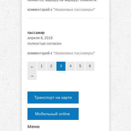
неймется, маршрутке маршрут изменить.
комментарий к
"Уважаемые пассажиры!"
пассажир
апреля 8, 2018
полностью согласен
комментарий к
"Уважаемые пассажиры!"
1
2
3
4
5
6
Транспорт на карте
Мобильный online
Меню