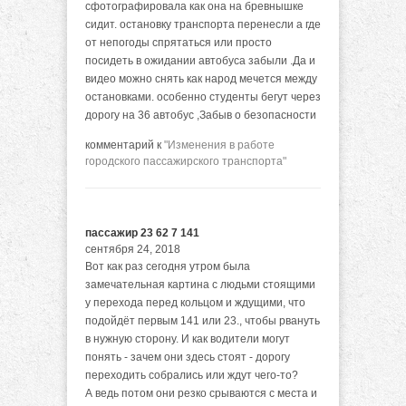
сфотографировала как она на бревнышке
сидит. остановку транспорта перенесли а где
от непогоды спрятаться или просто
посидеть в ожидании автобуса забыли .Да и
видео можно снять как народ мечется между
остановками. особенно студенты бегут через
дорогу на 36 автобус ,Забыв о безопасности
комментарий к
"Изменения в работе
городского пассажирского транспорта"
пассажир 23 62 7 141
сентября 24, 2018
Вот как раз сегодня утром была
замечательная картина с людьми стоящими
у перехода перед кольцом и ждущими, что
подойдёт первым 141 или 23., чтобы рвануть
в нужную сторону. И как водители могут
понять - зачем они здесь стоят - дорогу
переходить собрались или ждут чего-то?
А ведь потом они резко срываются с места и