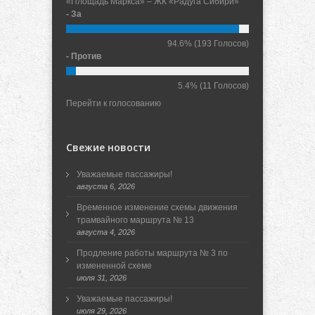
«Площадь Маркса» – ЖК «Радуга Сибири»
- За
94.6%
(193 Голосов)
- Против
5.4%
(11 Голосов)
Перейти к голосованию
Свежие новости
Уважаемые пассажиры!
августа 6, 2026
Временное изменение схемы движения
трамвайного маршрута № 13
августа 4, 2026
Продление работы маршрута № 3 по
измененной схеме
июля 31, 2026
Уважаемые пассажиры!
июля 29, 2026