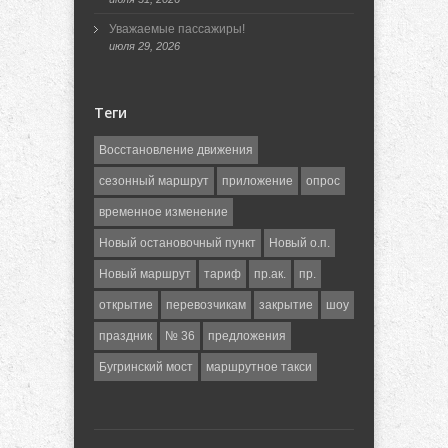
Уважаемые пассажиры!
июля 29, 2026
Теги
Восстановление движения
сезонный маршрут
приложение
опрос
временное изменение
Новый остановочный пункт
Новый о.п.
Новый маршрут
тариф
пр.ак.
пр.
открытие
перевозчикам
закрытие
шоу
праздник
№ 36
предложения
Бугринский мост
маршрутное такси