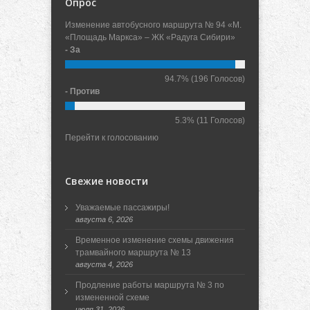
Опрос
Изменение автобусного маршрута № 94 «М.
«Площадь Маркса» – ЖК «Радуга Сибири»
- За
94.7%
(196 Голосов)
- Против
5.3%
(11 Голосов)
Перейти к голосованию
Свежие новости
Уважаемые пассажиры!
августа 6, 2026
Временное изменение схемы движения
трамвайного маршрута № 13
августа 4, 2026
Продление работы маршрута № 3 по
измененной схеме
июля 31, 2026