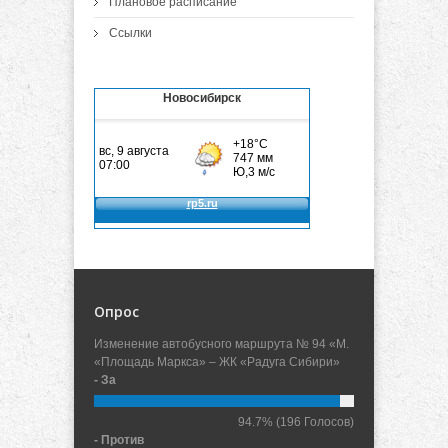
Плановое расписание
Ссылки
Новосибирск
Опрос
Изменение автобусного маршрута № 94 «М.
«Площадь Маркса» – ЖК «Радуга Сибири»
- За
94.7%
(196 Голосов)
- Против