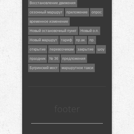
Восстановление движения
сезонный маршрут
приложение
опрос
временное изменение
Новый остановочный пункт
Новый о.п.
Новый маршрут
тариф
пр.ак.
пр.
открытие
перевозчикам
закрытие
шоу
праздник
№ 36
предложения
Бугринский мост
маршрутное такси
footer