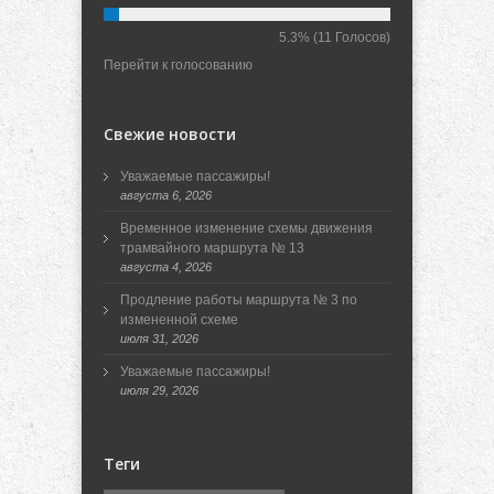
5.3%
(11 Голосов)
Перейти к голосованию
Свежие новости
Уважаемые пассажиры!
августа 6, 2026
Временное изменение схемы движения
трамвайного маршрута № 13
августа 4, 2026
Продление работы маршрута № 3 по
измененной схеме
июля 31, 2026
Уважаемые пассажиры!
июля 29, 2026
Теги