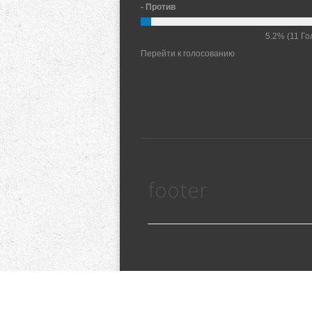
- Против
5.2%
(11 Го
Перейти к голосованию
footer