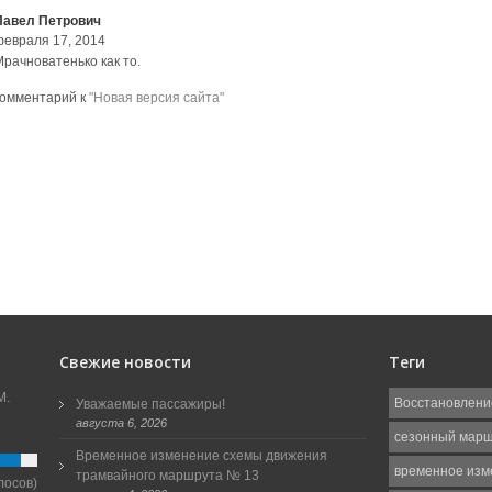
Павел Петрович
февраля 17, 2014
Мрачноватенько как то.
комментарий к
"Новая версия сайта"
Свежие новости
Теги
М.
Восстановлени
Уважаемые пассажиры!
августа 6, 2026
сезонный мар
Временное изменение схемы движения
временное изм
трамвайного маршрута № 13
лосов)