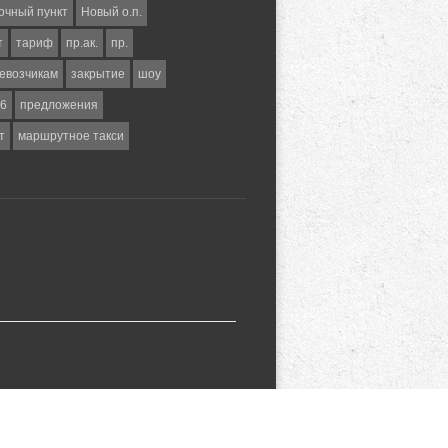
очный пункт
Новый о.п.
т
тариф
пр.ак.
пр.
евозчикам
закрытие
шоу
6
предложения
т
маршрутное такси