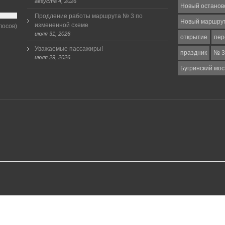
августа 4, 2026
Новый останов
Продление работы маршрута № 3 по
Новый маршру
измененной схеме
лосов)
июля 31, 2026
открытие
пер
Уважаемые пассажиры!
праздник
№ 3
июля 29, 2026
Бугринский мос