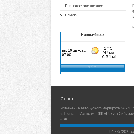
Плановое расписание
Ссылки
Новосибирск
Опрос
Изменение автобусного маршрута № 94 «
«Площадь Маркса» – ЖК «Радуга Сибири»
- За
94.8%
(202 Го