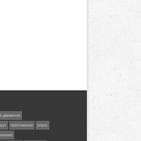
е движения
шрут
приложение
опрос
енение