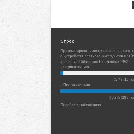
Опрос
Просим выразить мнение о целесообразн
обустройства остановочных пунктов в рай
здания ул. Сибиряков-Гвардейцев, 49/2
– Отрицательно
3.7%
(11 Го
– Положительно
96.3%
(285 Го
Перейти к голосованию