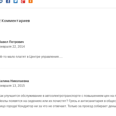
2 Комментариев
Павел Петрович
февраля 22, 2014
ё-то мало платят в Центре управления.....
Галина Николаевна
февраля 13, 2015
Как улучшится обслуживание в автоэлектротранспорте с повышением цен на п
Чехлы появятся на сидениях или их почистят? Грязь и антисанитария в обще
ицо города! Кондуктор ни за что не отвечает. Только за проезд собирает ден