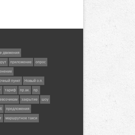
е движения
шрут
приложение
опрос
енение
очный пункт
Новый о.п.
т
тариф
пр.ак.
пр.
евозчикам
закрытие
шоу
6
предложения
т
маршрутное такси