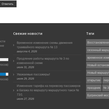
Ответить
Свежие новости
Теги
ости
Восстановлени
Временное изменение схемы движения
оне
трамвайного маршрута № 13
сезонный мар
августа 4, 2026
временное изм
Продление работы маршрута № 3 по
измененной схеме
лосов)
Новый останов
июля 31, 2026
Новый маршру
Уважаемые пассажиры!
июля 29, 2026
лосов)
открытие
пер
Изменение тарифа на перевозку пассажиров
праздник
№ 3
и багажа по маршруту маршрутного такси №
73/1
Бугринский мос
июля 27, 2026