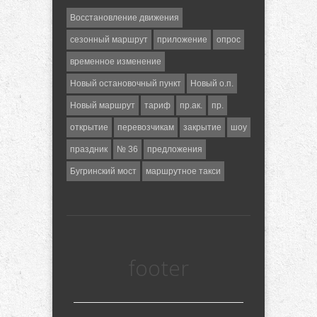
Восстановление движения
сезонный маршрут
приложение
опрос
временное изменение
Новый остановочный пункт
Новый о.п.
Новый маршрут
тариф
пр.ак.
пр.
открытие
перевозчикам
закрытие
шоу
праздник
№ 36
предложения
Бугринский мост
маршрутное такси
footer