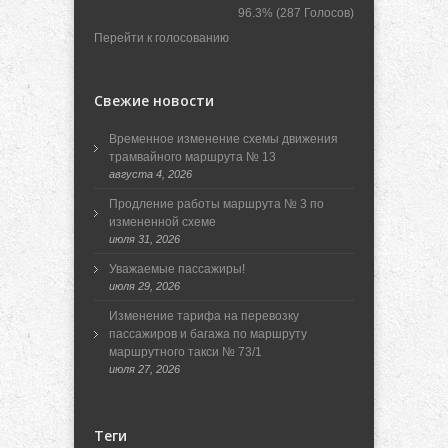
96.3%
(287 Голосов)
Перейти к голосованию
Свежие новости
Временное изменение схемы движения
трамвайного маршрута № 13
августа 4, 2026
Продление работы маршрута № 3 по
измененной схеме
июля 31, 2026
Уважаемые пассажиры!
июля 29, 2026
Изменение тарифа на перевозку
пассажиров и багажа по маршруту
маршрутного такси № 73/1
июля 27, 2026
Теги