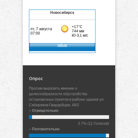
Новосибирск
Опрос
Просим выразить мнение о
целесообразности обустройства
остановочных пунктов в районе здания ул.
Сибиряков-Гвардейцев, 49/2
– Отрицательно
3.7%
(11 Голосов)
– Положительно