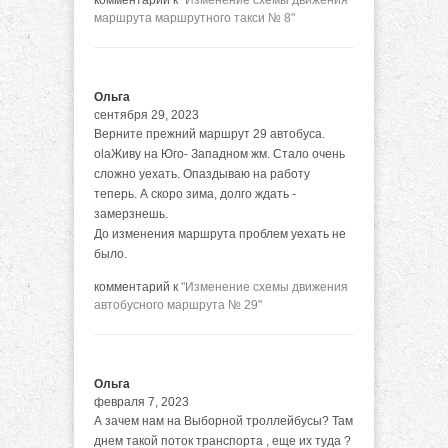
комментарий к
"Изменение схемы движения
маршрута маршрутного такси № 8"
Ольга
сентября 29, 2023
Верните прежний маршрут 29 автобуса.
olaЖиву на Юго- Западном жм. Стало очень
сложно уехать. Опаздываю на работу
теперь. А скоро зима, долго ждать -
замерзнешь.
До изменения маршрута проблем уехать не
было.
комментарий к
"Изменение схемы движения
автобусного маршрута № 29"
Ольга
февраля 7, 2023
А зачем нам на Выборной троллейбусы? Там
днем такой поток транспорта , еще их туда ?