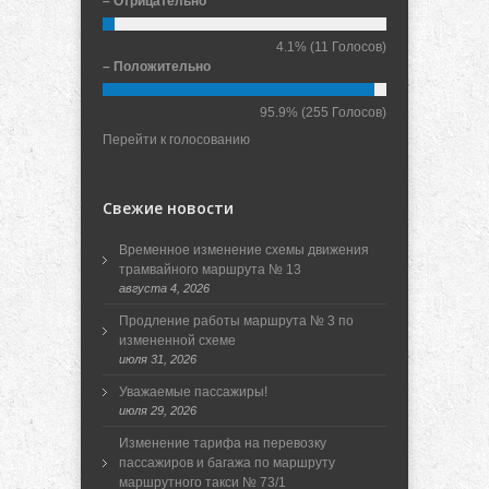
– Отрицательно
4.1%
(11 Голосов)
– Положительно
95.9%
(255 Голосов)
Перейти к голосованию
Свежие новости
Временное изменение схемы движения
трамвайного маршрута № 13
августа 4, 2026
Продление работы маршрута № 3 по
измененной схеме
июля 31, 2026
Уважаемые пассажиры!
июля 29, 2026
Изменение тарифа на перевозку
пассажиров и багажа по маршруту
маршрутного такси № 73/1