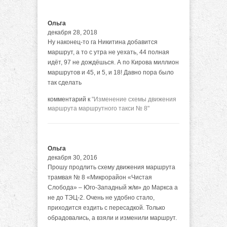
Ольга
декабря 28, 2018
Ну наконец-то га Никитина добавится
маршрут, а то с утра не уехать, 44 полная
идёт, 97 не дождёшься. А по Кирова миллион
маршрутов и 45, и 5, и 18! Давно пора было
так сделать
комментарий к
"Изменение схемы движения
маршрута маршрутного такси № 8"
Ольга
декабря 30, 2016
Прошу продлить схему движения маршрута
трамвая № 8 «Микрорайон «Чистая
Слобода» – Юго-Западный ж/м» до Маркса а
не до ТЭЦ-2. Очень не удобно стало,
приходится ездить с пересадкой. Только
обрадовались, а взяли и изменили маршрут.