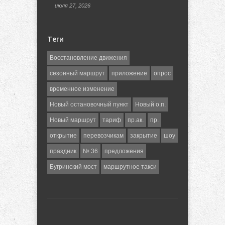
июля 27, 2026
Теги
Восстановление движения
сезонный маршрут
приложение
опрос
временное изменение
Новый остановочный пункт
Новый о.п.
Новый маршрут
тариф
пр.ак.
пр.
открытие
перевозчикам
закрытие
шоу
праздник
№ 36
предложения
Бугринский мост
маршрутное такси