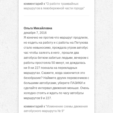
комментарий к
"О работе трамвайных
маршрутов в левобережной части города"
Ольга Михайловна
декабря 7, 2016
Я конечно не против что маршрут продлили,
но ездить на работу и с работы на Петухова
стало невыносимо, прождала утром автобус
час чтобы залезть в него , прошли два
автобуса бетком забитые людьми, вечером с
работы простояла 50 минут, не дождалась
ни 9 ни 227 поехала на перекладных
маршрутах. Скажите, когда закончится это
безобразие? Наймите других перевозчиков с
большими автобусами, уберите ПАЗИКИ и
сделайте интервал движения меньше. Очень
холодно стоять и ждать по часу автобусы
маршрутов 9 и 227.
комментарий к
"Изменение схемы движения
автобусного маршрута № 9"