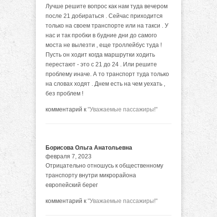
Лучше решите вопрос как нам туда вечером
после 21 добираться . Сейчас приходится
только на своем транспорте или на такси . У
нас и так пробки в будние дни до самого
моста не вылезти , еще троллейбус туда !
Пусть он ходит когда маршрутки ходить
перестают - это с 21 до 24 . Или решите
проблему иначе. А то транспорт туда только
на словах ходят . Днем есть на чем уехать ,
без проблем !
комментарий к
"Уважаемые пассажиры!"
Борисова Ольга Анатольевна
февраля 7, 2023
Отрицательно отношусь к общественному
транспорту внутри микрорайона
европейский берег
комментарий к
"Уважаемые пассажиры!"