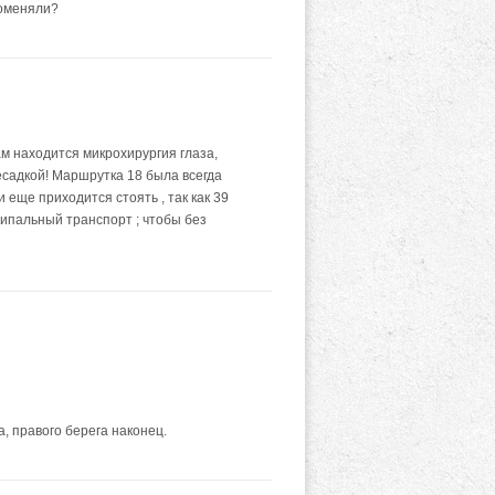
поменяли?
ам находится микрохирургия глаза,
есадкой! Маршрутка 18 была всегда
 еще приходится стоять , так как 39
ципальный транспорт ; чтобы без
, правого берега наконец.