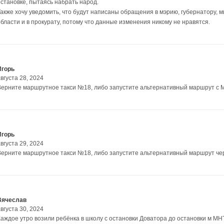
остановке, пытаясь набрать народ.
Также хочу уведомить, что будут написаны обращения в мэрию, губернатору,
области и в прокурату, потому что данные изменения никому не нравятся.
Игорь
вгуста 28, 2024
Верните маршрутное такси №18, либо запустите альтернативный маршрут с М
Игорь
вгуста 29, 2024
Верните маршрутное такси №18, либо запустите альтернативный маршрут чер
Вячеслав
вгуста 30, 2024
Каждое утро возили ребёнка в школу с остановки Доватора до остановки м М