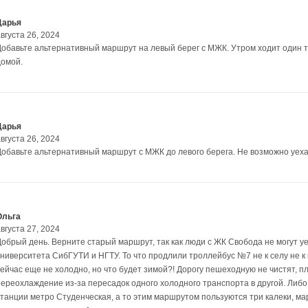
Дарья
вгуста 26, 2024
Добавьте альтернативный маршрут на левый берег с МЖК. Утром ходит один 
домой.
Дарья
вгуста 26, 2024
Добавьте альтернативный маршрут с МЖК до левого берега. Не возможно уеха
Ольга
вгуста 27, 2024
Добрый день. Верните старый маршрут, так как люди с ЖК Свобода не могут уе
университета СибГУТИ и НГТУ. То что продлили троллейбус №7 не к селу не к г
сейчас еще не холодно, но что будет зимой?! Дорогу пешеходную не чистят, п
переохлаждение из-за пересадок одного холодного транспорта в другой. Либ
станции метро Студенческая, а то этим маршрутом пользуются три калеки, мар