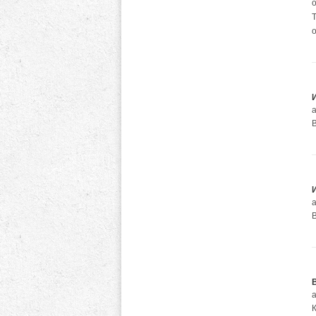
а
а
а