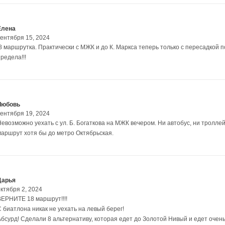
Елена
сентября 15, 2024
!8 маршрутка. Практически с МЖК и до К. Маркса теперь только с пересадкой
редела!!!
Любовь
сентября 19, 2024
Невозможно уехать с ул. Б. Богаткова на МЖК вечером. Ни автобус, ни тролле
маршрут хотя бы до метро Октябрьская.
Дарья
ктября 2, 2024
ВЕРНИТЕ 18 маршрут!!!!
С биатлона никак не уехать на левый берег!
Абсурд! Сделали 8 альтернативу, которая едет до Золотой Нивый и едет очен