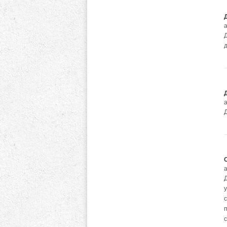
а
а
а