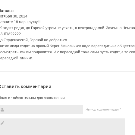
Наталья
октября 30, 2024
Верните 18 маршрутку!!!
9 ходит редко, до Горской утром не уехать, а вечером домой. Зачем на Чемск
ЗАЧЕМ?????
До Студенческой, Горской не добраться.
Так же люди ездят на правый берег. Чиновников надо пересадить на обществен
осмотреть, как им понравится. И с пересадкой тоже сами пусть ездят, а то со
пересадкой, умники.
Оставить комментарий
Поля с
обязательны для заполнения.
*
Автор комментария
*