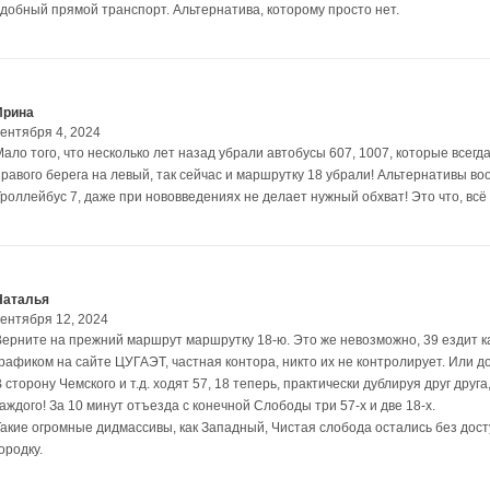
удобный прямой транспорт. Альтернатива, которому просто нет.
Ирина
сентября 4, 2024
Мало того, что несколько лет назад убрали автобусы 607, 1007, которые всег
правого берега на левый, так сейчас и маршрутку 18 убрали! Альтернативы воо
Троллейбус 7, даже при нововведениях не делает нужный обхват! Это что, всё
Наталья
сентября 12, 2024
Верните на прежний маршрут маршрутку 18-ю. Это же невозможно, 39 ездит ка
графиком на сайте ЦУГАЭТ, частная контора, никто их не контролирует. Или до
 сторону Чемского и т.д. ходят 57, 18 теперь, практически дублируя друг друг
аждого! За 10 минут отъезда с конечной Слободы три 57-х и две 18-х.
Такие огромные дидмассивы, как Западный, Чистая слобода остались без дост
ородку.