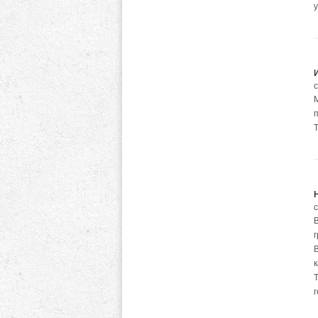
В
к
г