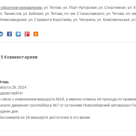
в обратном направлении:
ул. Титова, ул. Порт-Артурская, ул. Спортивная, ул. 
л. Танкистов, ул. Бийская, ул. Титова, пл. им. Станиславского, ул. Титова, пл. и
Оловозаводская, ул. Сержанта Коротаева, ул. Чигорина, ул. Комсомольская, у
15 Комментариев
Игорь
вгуста 26, 2024
Здравствуйте!
В связи с изменением маршрута №18, а именно отмены её проезда по правому
начало движения троллейбуса №7 от остановки Новосибирский автовокзал-Глав
будние дни.
Пассажиров на 18 маршруте достаточно в это время.