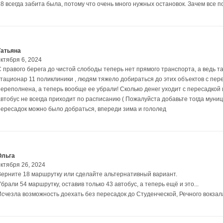
18 всегда забита была, потому что очень много нужных остановок. Зачем все 
Татьяна
ктября 6, 2024
С правого берега до чистой слободы теперь нет прямого транспорта, а ведь т
стационар 11 поликлиники , людям тяжело добираться до этих объектов с пер
переполнена, а теперь вообще ее убрали! Сколько денег уходит с пересадкой и
автобус не всегда приходит по расписанию ( Пожалуйста добавьте тогда муни
пересадок можно было добраться, впереди зима и гололед
Ольга
октября 26, 2024
Верните 18 маршрутку или сделайте альтернативный вариант.
брали 54 маршрутку, оставив только 43 автобус, а теперь ещё и это...
Исчезла возможность доехать без пересадок до Студенческой, Речного вокзала