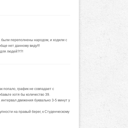
да были переполнены народом, и ходили с
бще нет данному виду!!!
 для людей?!?!
к попало, график не совпадает с
бавьте хотя бы количество 39.
а, интервал движения буквально 3-5 минут у
упности на правый берег, к Студенческому