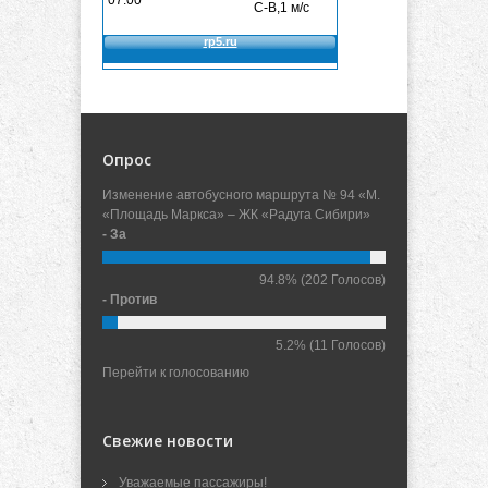
Опрос
Изменение автобусного маршрута № 94 «М.
«Площадь Маркса» – ЖК «Радуга Сибири»
- За
94.8%
(202 Голосов)
- Против
5.2%
(11 Голосов)
Перейти к голосованию
Свежие новости
Уважаемые пассажиры!