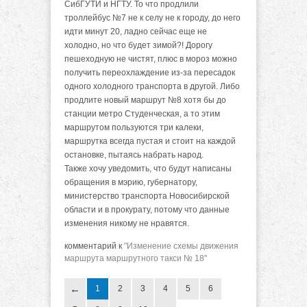
СибГУТИ и НГТУ. То что продлили
троллейбус №7 не к селу не к городу, до него
идти минут 20, ладно сейчас еще не
холодно, но что будет зимой?! Дорогу
пешеходную не чистят, плюс в мороз можно
получить переохлаждение из-за пересадок
одного холодного транспорта в другой. Либо
продлите новый маршрут №8 хотя бы до
станции метро Студенческая, а то этим
маршрутом пользуются три калеки,
маршрутка всегда пустая и стоит на каждой
остановке, пытаясь набрать народ.
Также хочу уведомить, что будут написаны
обращения в мэрию, губернатору,
министерство транспорта Новосибирской
области и в прокурату, потому что данные
изменения никому не нравятся.
комментарий к
"Изменение схемы движения
маршрута маршрутного такси № 18"
1
2
3
4
5
6