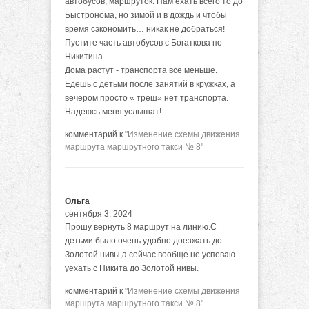
автобусов, маршруток. Нам ехать всего то до
Быстронома, но зимой и в дождь и чтобы
время сэкономить… никак не добраться!
Пустите часть автобусов с Богаткова по
Никитина.
Дома растут - транспорта все меньше.
Едешь с детьми после занятий в кружках, а
вечером просто « треш» нет транспорта.
Надеюсь меня услышат!
комментарий к
"Изменение схемы движения
маршрута маршрутного такси № 8"
Ольга
сентября 3, 2024
Прошу вернуть 8 маршрут на линию.С
детьми было очень удобно доезжать до
Золотой нивы,а сейчас вообще не успеваю
уехать с Никита до Золотой нивы.
комментарий к
"Изменение схемы движения
маршрута маршрутного такси № 8"