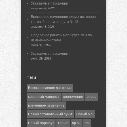
Уважаемые пассажиры!
августа 6, 2026
Временное изменение схемы движения
трамвайного маршрута № 13
августа 4, 2026
Продление работы маршрута № 3 по
измененной схеме
июля 31, 2026
Уважаемые пассажиры!
июля 29, 2026
Теги
Восстановление движения
сезонный маршрут
приложение
опрос
временное изменение
Новый остановочный пункт
Новый о.п.
Новый маршрут
тариф
пр.ак.
пр.