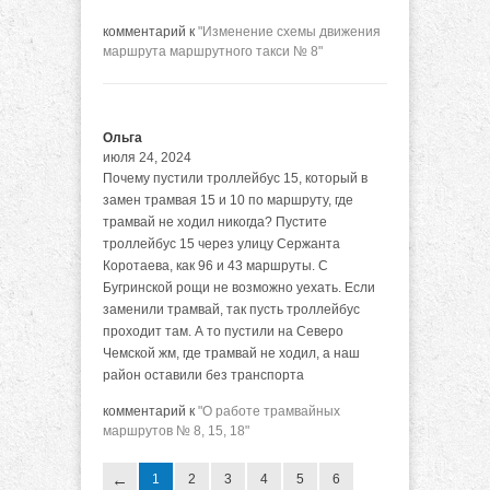
комментарий к
"Изменение схемы движения
маршрута маршрутного такси № 8"
Ольга
июля 24, 2024
Почему пустили троллейбус 15, который в
замен трамвая 15 и 10 по маршруту, где
трамвай не ходил никогда? Пустите
троллейбус 15 через улицу Сержанта
Коротаева, как 96 и 43 маршруты. С
Бугринской рощи не возможно уехать. Если
заменили трамвай, так пусть троллейбус
проходит там. А то пустили на Северо
Чемской жм, где трамвай не ходил, а наш
район оставили без транспорта
комментарий к
"О работе трамвайных
маршрутов № 8, 15, 18"
1
2
3
4
5
6