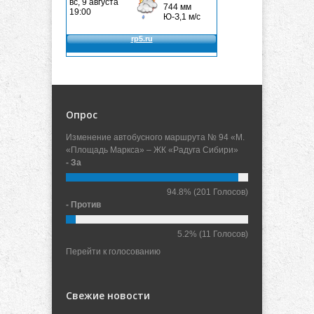
Опрос
Изменение автобусного маршрута № 94 «М.
«Площадь Маркса» – ЖК «Радуга Сибири»
- За
94.8%
(201 Голосов)
- Против
5.2%
(11 Голосов)
Перейти к голосованию
Свежие новости