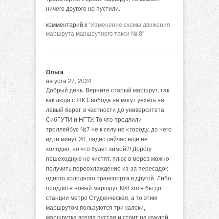
ничего другого не пустили.
комментарий к
"Изменение схемы движения
маршрута маршрутного такси № 8"
Ольга
августа 27, 2024
Добрый день. Верните старый маршрут, так
как люди с ЖК Свобода не могут уехать на
левый берег, в частности до университета
СибГУТИ и НГТУ. То что продлили
троллейбус №7 не к селу не к городу, до него
идти минут 20, ладно сейчас еще не
холодно, но что будет зимой?! Дорогу
пешеходную не чистят, плюс в мороз можно
получить переохлаждение из-за пересадок
одного холодного транспорта в другой. Либо
продлите новый маршрут №8 хотя бы до
станции метро Студенческая, а то этим
маршрутом пользуются три калеки,
маршрутка всегда пустая и стоит на каждой