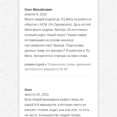
Олег Михайлович
апреля 8, 2022
Много людей ездили до ТЦ Мега на работу и
обратно с КСМ. (Ул Одоевского). Да и гостей
Меги много ездили. Автобус 20 постоянно
полный ездил. Какой опрос? Какая нафиг
оптимизация на основе анализа
пассажиропотока? Враньё. Подтосовка
данных. Каму это выгодно? Я работаю в ТЦ
Мега. Авторитетно отвечаю за свои слова.
комментарий к
"Изменение схемы движения
автобусного маршрута № 68"
Олег
августа 20, 2021
Куча людей вынуждена ездить лишь на
одной 8-й маршрутке, в которую никто не
влезает толком, ходит она еле-еле, то есть
не часто. Большинство людей теперь