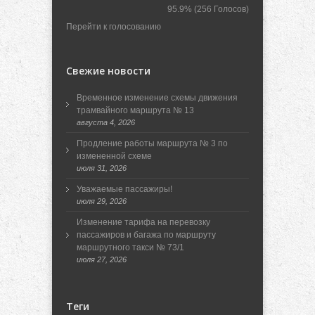
95.9%
(256 Голосов)
Перейти к голосованию
Свежие новости
Временное изменение схемы движения
трамвайного маршрута № 13
августа 4, 2026
Продление работы маршрута № 3 по
измененной схеме
июля 31, 2026
Уважаемые пассажиры!
июля 29, 2026
Изменение тарифа на перевозку
пассажиров и багажа по маршруту
маршрутного такси № 73/1
июля 27, 2026
Теги