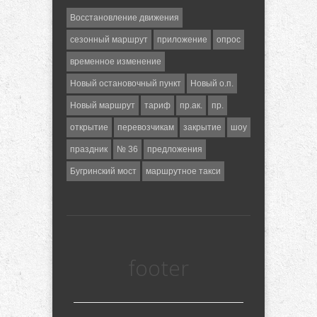
Восстановление движения
сезонный маршрут
приложение
опрос
временное изменение
Новый остановочный пункт
Новый о.п.
Новый маршрут
тариф
пр.ак.
пр.
открытие
перевозчикам
закрытие
шоу
праздник
№ 36
предложения
Бугринский мост
маршрутное такси
footer