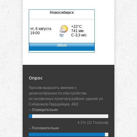
Новосибирск
Опрос
Просим выразить мнение о
целесообразности обустройства
остановочных пунктов в районе здания ул.
Сибиряков-Гвардейцев, 49/2
– Отрицательно
4.1%
(11 Голосов)
– Положительно