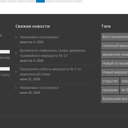
Свежие новости
Теги
М.
Восстановлени
Уважаемые пассажиры!
августа 6, 2026
сезонный мар
Временное изменение схемы движения
временное изм
трамвайного маршрута № 13
лосов)
августа 4, 2026
Новый останов
Продление работы маршрута № 3 по
Новый маршру
измененной схеме
Голос)
июля 31, 2026
открытие
пер
Уважаемые пассажиры!
праздник
№ 3
июля 29, 2026
Бугринский мос