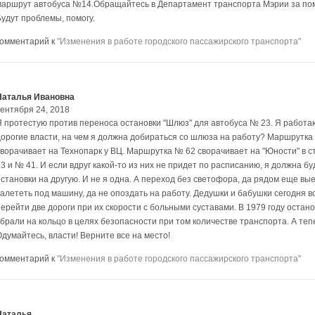
маршрут автобуса №14.Обращайтесь в Департамент транспорта Мэрии за по
Будут проблемы, помогу.
комментарий к
"Изменения в работе городского пассажирского транспорта"
Наталья Ивановна
сентября 24, 2018
Я протестую против переноса остановки "Шлюз" для автобуса № 23. Я работа
дорогие власти, на чем я должна добираться со шлюза на работу? Маршрутка 
сворачивает на Технопарк у ВЦ. Маршрутка № 62 сворачивает на "Юности" в с
3 и № 41. И если вдруг какой-то из них не придет по расписанию, я должна бу
становки на другую. И не я одна. А переход без светофора, да рядом еще выез
залететь под машину, да не опоздать на работу. Дедушки и бабушки сегодня в
перейти две дороги при их скорости с больными суставами. В 1979 году остан
убрали на кольцо в целях безопасности при том количестве транспорта. А теп
Одумайтесь, власти! Верните все на место!
комментарий к
"Изменения в работе городского пассажирского транспорта"
Наталья