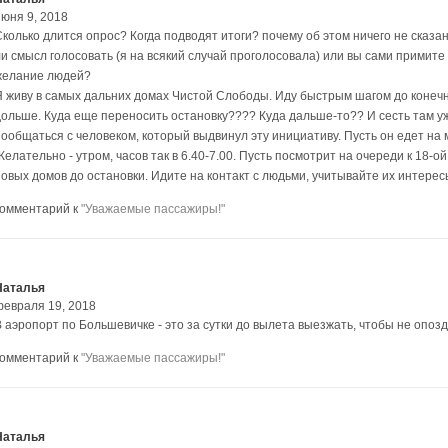
июня 9, 2018
Сколько длится опрос? Когда подводят итоги? почему об этом ничего не сказан
ли смысл голосовать (я на всякий случай проголосовала) или вы сами примит
желание людей?
Я живу в самых дальних домах Чистой Слободы. Иду быстрым шагом до конечн
дольше. Куда еще переносить остановку???? Куда дальше-то?? И сесть там у
пообщаться с человеком, который выдвинул эту инициативу. Пусть он едет на 
елательно - утром, часов так в 6.40-7.00. Пусть посмотрит на очереди к 18-о
овых домов до остановки. Идите на контакт с людьми, учитывайте их интересы
комментарий к
"Уважаемые пассажиры!"
Наталья
февраля 19, 2018
В аэропорт по Большевичке - это за сутки до вылета выезжать, чтобы не опоз
комментарий к
"Уважаемые пассажиры!"
Наталья