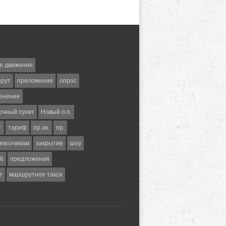
е движения
шрут
приложение
опрос
енение
очный пункт
Новый о.п.
т
тариф
пр.ак.
пр.
евозчикам
закрытие
шоу
6
предложения
т
маршрутное такси