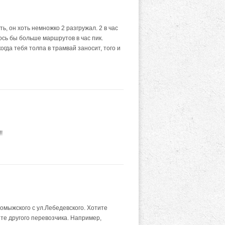
ь, он хоть немножко 2 разгружал. 2 в час
ось бы больше маршрутов в час пик.
огда тебя толпа в трамвай заносит, того и
!
гомыжского с ул.Лебедевского. Хотите
ите другого перевозчика. Например,