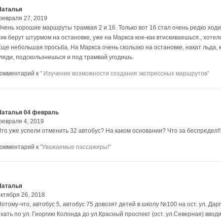
Наталья
февраля 27, 2019
чень хорошие маршруты трамвая 2 и 16. Только вот 16 стал очень редко ходит
пик берут штурмом на остановке, уже на Маркса кое-как втискиваешься., хотел
ще небольшая просьба. На Маркса очень скользко на остановке, накат льда, к
гляди, подскользнешься и под трамвай угодишь.
комментарий к
" Изучение возможности создания экспрессных маршрутов"
Наталья 04 февраль
февраля 4, 2019
Что уже успели отменить 32 автобус? На каком основании? Что за беспредел!!!
комментарий к
"Уважаемые пассажиры!"
Наталья
октября 26, 2018
отому-что, автобус 5, автобус 75 довозят детей в школу №100 на ост. ул. Дар
ехать по ул. Георгию Колонда до ул.Красный проспект (ост. ул.Северная) ввод