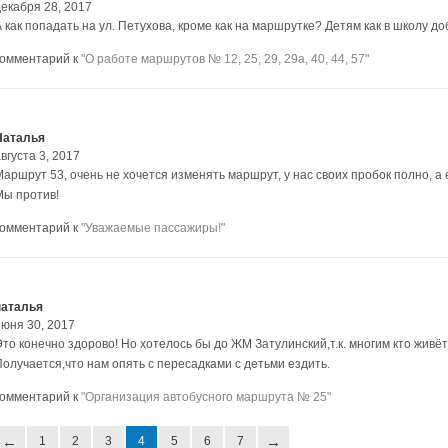
декабря 28, 2017
А как попадать на ул. Петухова, кроме как на маршрутке? Детям как в школу д
комментарий к
"О работе маршрутов № 12, 25, 29, 29а, 40, 44, 57"
Наталья
вгуста 3, 2017
Маршрут 53, очень не хочется изменять маршрут, у нас своих пробок полно, а
Мы против!
комментарий к
"Уважаемые пассажиры!"
наталья
июня 30, 2017
Это конечно здорово! Но хотелось бы до ЖМ Затулинский,т.к. многим кто жив
Получается,что нам опять с пересадками с детьми ездить.
комментарий к
"Организация автобусного маршрута № 25"
1
2
3
4
5
6
7