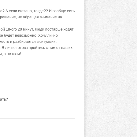
о? А если сказано, то где?? И вообще есть
е решение, не обращая внимание на
ой 18-ого 20 минут. Люди постарше ходят
же будет невозможно! Хочу лично
место и разбирается в ситуации.
й. Я лично готова пройтись с ним от наших
, а не свои!
дать?