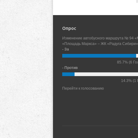
Опрос
Изменение автобусного маршрута № 94 «
«Площадь Маркса» – ЖК «Радуга Сибири»
- За
85.7%
(6 Го
- Против
14.3%
(1 
Перейти к голосованию