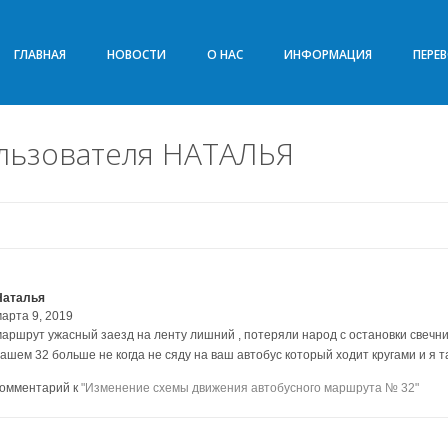
ГЛАВНАЯ
НОВОСТИ
О НАС
ИНФОРМАЦИЯ
ПЕРЕ
льзователя НАТАЛЬЯ
Наталья
марта 9, 2019
маршрут ужасный заезд на ленту лишний , потеряли народ с остановки свечни
вашем 32 больше не когда не сяду на ваш автобус который ходит кругами и я т
комментарий к
"Изменение схемы движения автобусного маршрута № 32"