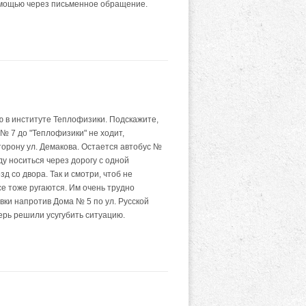
мощью через письменное обращение.
ю в институте Теплофизики. Подскажите,
№ 7 до "Теплофизики" не ходит,
торону ул. Демакова. Остается автобус №
ду носиться через дорогу с одной
д со двора. Так и смотри, чтоб не
се тоже ругаются. Им очень трудно
овки напротив Дома № 5 по ул. Русской
ерь решили усугубить ситуацию.