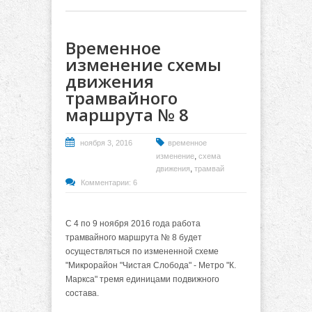
Временное
изменение схемы
движения
трамвайного
маршрута № 8
ноября 3, 2016
временное
,
изменение
схема
,
движения
трамвай
Комментарии: 6
С 4 по 9 ноября 2016 года работа
трамвайного маршрута № 8 будет
осуществляться по измененной схеме
"Микрорайон "Чистая Слобода" - Метро "К.
Маркса" тремя единицами подвижного
состава.