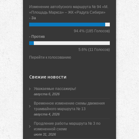
Изменение автобусного маршрута № 94 «М.
«Площадь Маркса» – ЖК «Радуга Сибири»
- За
94.4%
(185 Голосов)
- Против
5.6%
(11 Голосов)
Перейти к голосованию
Свежие новости
Уважаемые пассажиры!
августа 6, 2026
Временное изменение схемы движения
трамвайного маршрута № 13
августа 4, 2026
Продление работы маршрута № 3 по
измененной схеме
июля 31, 2026