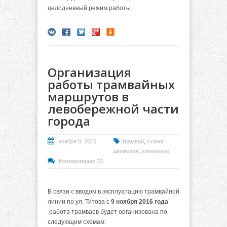
целодневный режим работы.
Организация
работы трамвайных
маршрутов в
левобережной части
города
,
ноября 8, 2016
трамвай
схема
,
движения
изменение
Комментарии: 33
В связи с вводом в эксплуатацию трамвайной
линии по ул. Титова с
9 ноября 2016 года
работа трамваев будет организована по
следующим схемам: