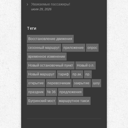
Уважаемые пассажиры!
июля 29, 2026
Теги
Восстановление движения
сезонный маршрут
приложение
опрос
временное изменение
Новый остановочный пункт
Новый о.п.
Новый маршрут
тариф
пр.ак.
пр.
открытие
перевозчикам
закрытие
шоу
праздник
№ 36
предложения
Бугринский мост
маршрутное такси