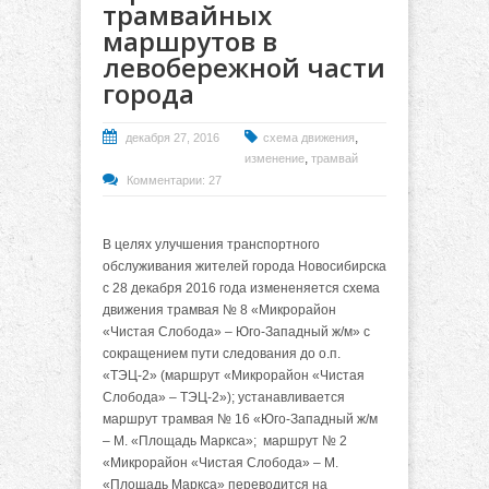
трамвайных
маршрутов в
левобережной части
города
,
декабря 27, 2016
схема движения
,
изменение
трамвай
Комментарии: 27
В целях улучшения транспортного
обслуживания жителей города Новосибирска
с 28 декабря 2016 года измененяется схема
движения трамвая № 8 «Микрорайон
«Чистая Слобода» – Юго-Западный ж/м» с
сокращением пути следования до о.п.
«ТЭЦ-2» (маршрут «Микрорайон «Чистая
Слобода» – ТЭЦ-2»); устанавливается
маршрут трамвая № 16 «Юго-Западный ж/м
– М. «Площадь Маркса»; маршрут № 2
«Микрорайон «Чистая Слобода» – М.
«Площадь Маркса» переводится на