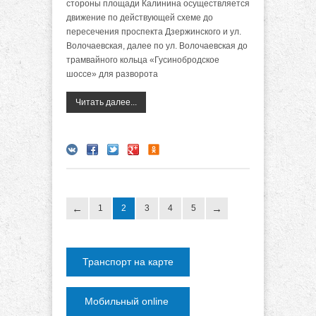
стороны площади Калинина осуществляется
движение по действующей схеме до
пересечения проспекта Дзержинского и ул.
Волочаевская, далее по ул. Волочаевская до
трамвайного кольца «Гусинобродское
шоссе» для разворота
Читать далее...
1
2
3
4
5
Транспорт на карте
Мобильный online