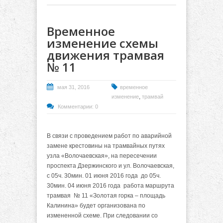
Временное
изменение схемы
движения трамвая
№ 11
мая 31, 2016
временное
,
изменение
трамвай
Комментарии: 0
В связи с проведением работ по аварийной
замене крестовины на трамвайных путях
узла «Волочаевская», на пересечении
проспекта Дзержинского и ул. Волочаевская,
с 05ч. 30мин. 01 июня 2016 года до 05ч.
30мин. 04 июня 2016 года работа маршрута
трамвая № 11 «Золотая горка – площадь
Калинина» будет организована по
измененной схеме. При следовании со