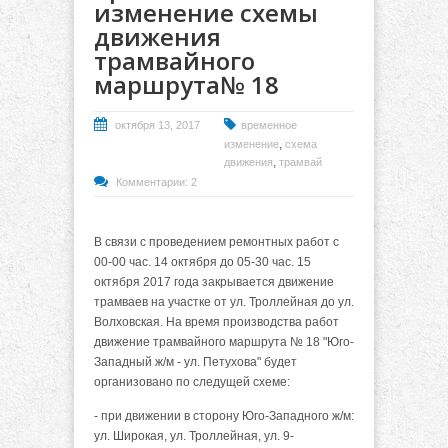
изменение схемы
движения
трамвайного
маршрута№ 18
октября 13, 2017
временное
,
изменение
схема
,
движения
трамвай
Комментарии: 2
В связи с проведением ремонтных работ с
00-00 час. 14 октября до 05-30 час. 15
октября 2017 года закрывается движение
трамваев на участке от ул. Троллейная до ул.
Волховская. На время производства работ
движение трамвайного маршрута № 18 "Юго-
Западный ж/м - ул. Петухова" будет
организовано по следущей схеме:
- при движении в сторону Юго-Западного ж/м:
ул. Широкая, ул. Троллейная, ул. 9-