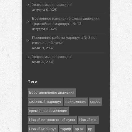
Уважаемые пассажиры!
августа 6, 2026
Временное изменение схемы движения
трамвайного маршрута № 13
августа 4, 2026
Продление работы маршрута № 3 по
измененной схеме
июля 31, 2026
Уважаемые пассажиры!
июля 29, 2026
Теги
Восстановление движения
сезонный маршрут
приложение
опрос
временное изменение
Новый остановочный пункт
Новый о.п.
Новый маршрут
тариф
пр.ак.
пр.