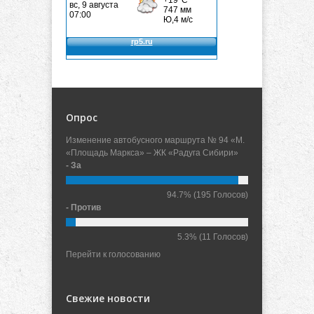
Опрос
Изменение автобусного маршрута № 94 «М.
«Площадь Маркса» – ЖК «Радуга Сибири»
- За
94.7%
(195 Голосов)
- Против
5.3%
(11 Голосов)
Перейти к голосованию
Свежие новости