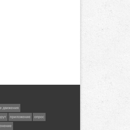
е движения
шрут
приложение
опрос
енение