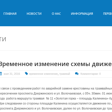
ГЛАВНАЯ
НОВОСТИ
О НАС
ИНФОРМАЦИЯ
ПЕРЕ
ти
Временное изменение схемы движе
,
мая 31, 2016
временное изменение
трамвай
Комментарии: 0
В связи с проведением работ по аварийной замене крестовины на трамвайных
пересечении проспекта Дзержинского и ул. Волочаевская, с 05ч. 30мин. 01 июн
года работа маршрута трамвая № 11 «Золотая горка – площадь Калинина» бу
При следовании со стороны площади Калинина осуществляется движение по
проспекта Дзержинского и ул. Волочаевская, далее по ул. Волочаевская до т