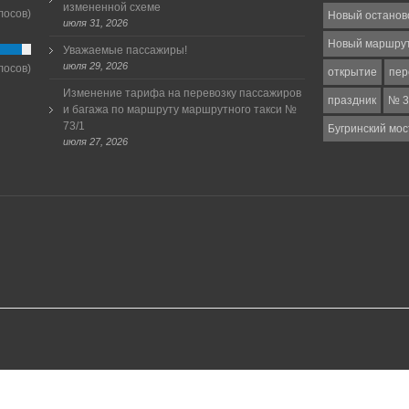
измененной схеме
лосов)
Новый останов
июля 31, 2026
Новый маршру
Уважаемые пассажиры!
июля 29, 2026
лосов)
открытие
пер
Изменение тарифа на перевозку пассажиров
праздник
№ 3
и багажа по маршруту маршрутного такси №
73/1
Бугринский мос
июля 27, 2026