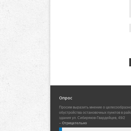
Опрос
Просим выразить мнение о целесообразн
обустройства остановочных пунктов в рай
здания ул. Сибиряков-Гвардейцев, 49/2
– Отрицательно