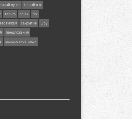
очный пункт
Новый о.п.
т
тариф
пр.ак.
пр.
евозчикам
закрытие
шоу
6
предложения
т
маршрутное такси