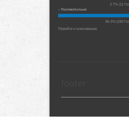
3.7%
(11 Го
– Положительно
96.3%
(285 Го
Перейти к голосованию
footer