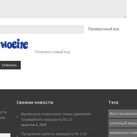
Проверочный код
Получить новый код
Ответить
Свежие новости
Теги
ости
Восстановлени
Временное изменение схемы движения
оне
трамвайного маршрута № 13
сезонный мар
августа 4, 2026
временное изм
Продление работы маршрута № 3 по