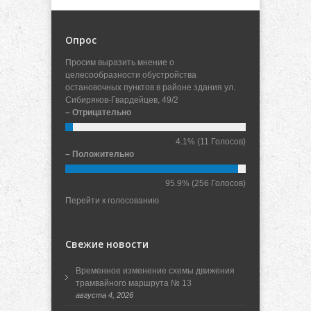
Опрос
Просим выразить мнение о
целесообразности обустройства
остановочных пунктов в районе здания ул.
Сибиряков-Гвардейцев, 49/2
– Отрицательно
4.1%
(11 Голосов)
– Положительно
95.9%
(256 Голосов)
Перейти к голосованию
Свежие новости
Временное изменение схемы движения
трамвайного маршрута № 13
августа 4, 2026