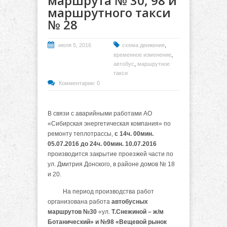
маршрута № 30, 98 и
маршрутного такси
№ 28
,
июля 5, 2016
схема движения
,
временное изменение
,
автобус
маршрутное
такси
Комментарии: 0
В связи с аварийными работами АО
«Сибирская энергетическая компания» по
ремонту теплотрассы,
с 14ч. 00мин.
05.07.2016 до 24ч. 00мин. 10.07.2016
производится закрытие проезжей части по
ул. Дмитрия Донского, в районе домов № 18
и 20.
На период производства работ
организована работа
автобусных
маршрутов №30
«ул.
Т.Снежиной – ж/м
Ботанический» и №98 «Вещевой рынок