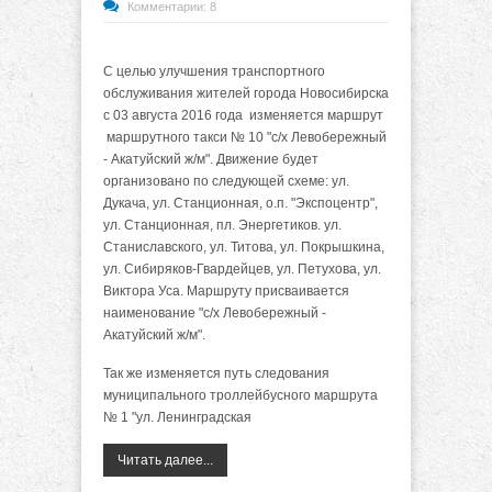
Комментарии: 8
С целью улучшения транспортного
обслуживания жителей города Новосибирска
с 03 августа 2016 года изменяется маршрут
маршрутного такси № 10 "с/х Левобережный
- Акатуйский ж/м". Движение будет
организовано по следующей схеме: ул.
Дукача, ул. Станционная, о.п. "Экспоцентр",
ул. Станционная, пл. Энергетиков. ул.
Станиславского, ул. Титова, ул. Покрышкина,
ул. Сибиряков-Гвардейцев, ул. Петухова, ул.
Виктора Уса. Маршруту присваивается
наименование "с/х Левобережный -
Акатуйский ж/м".
Так же изменяется путь следования
муниципального троллейбусного маршрута
№ 1 "ул. Ленинградская
Читать далее...