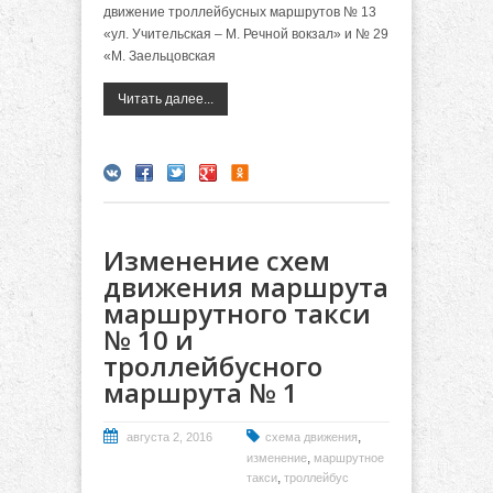
движение троллейбусных маршрутов № 13
«ул. Учительская – М. Речной вокзал» и № 29
«М. Заельцовская
Читать далее...
Изменение схем
движения маршрута
маршрутного такси
№ 10 и
троллейбусного
маршрута № 1
,
августа 2, 2016
схема движения
,
изменение
маршрутное
,
такси
троллейбус