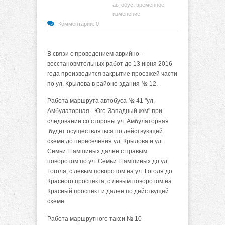
,
автобус
временное
изменение
Комментарии: 0
В связи с проведением аврийно-
восстановмтельных работ до 13 июня 2016
года производится закрытие проезжей части
по ул. Крылова в районе здания № 12.
Работа маршрута автобуса № 41 "ул.
Амбулаторная - Юго-Западный ж/м" при
следовании со стороны ул. Амбулаторная
будет осуществляться по действующей
схеме до пересечения ул. Крылова и ул.
Семьи Шамшиных далее с правым
поворотом по ул. Семьи Шамшиных до ул.
Гоголя, с левым поворотом на ул. Гоголя до
Красного проспекта, с левым поворотом на
Красный проспект и далее по действущей
схеме.
Работа маршрутного такси № 10