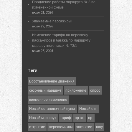
Продление работы маршрута № 3 по
измененной схеме
июля 31, 2026
Уважаемые пассажиры!
июля 29, 2026
Изменение тарифа на перевозку
пассажиров и багажа по маршруту
маршрутного такси № 73/1
июля 27, 2026
Теги
Восстановление движения
сезонный маршрут
приложение
опрос
временное изменение
Новый остановочный пункт
Новый о.п.
Новый маршрут
тариф
пр.ак.
пр.
открытие
перевозчикам
закрытие
шоу