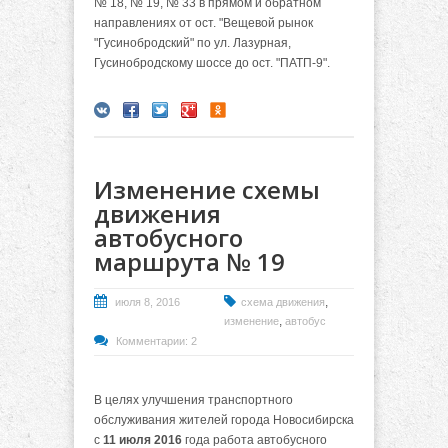
№ 18, № 19, № 33 в прямом и обратном
направлениях от ост. "Вещевой рынок
"Гусинобродский" по ул. Лазурная,
Гусинобродскому шоссе до ост. "ПАТП-9".
Изменение схемы
движения
автобусного
маршрута № 19
,
июля 8, 2016
схема движения
,
изменение
автобус
Комментарии: 2
В целях улучшения транспортного
обслуживания жителей города Новосибирска
с
11 июля 2016
года работа автобусного