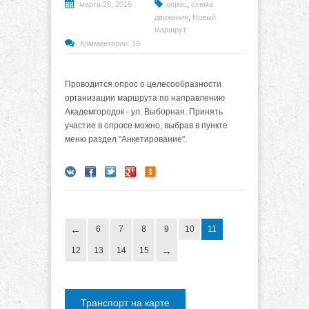
,
марта 28, 2016
опрос
схема
,
движения
Новый
маршрут
Комментарии: 19
Проводится опрос о целесообразности
организации маршрута по направлению
Академгородок - ул. Выборная. Принять
участие в опросе можно, выбрав в пункте
меню раздел "Анкетирование".
6
7
8
9
10
11
12
13
14
15
Транспорт на карте