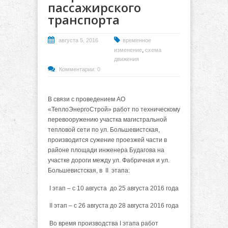
пассажирского
транспорта
августа 5, 2016
временное
,
изменение
схема
движения
Комментарии: 0
В связи с проведением АО
«ТеплоЭнергоСтрой» работ по техническому
перевооружению участка магистральной
тепловой сети по ул. Большевистская,
производится сужение проезжей части в
районе площади инженера Будагова на
участке дороги между ул. Фабричная и ул.
Большевистская, в II этапа:
I этап – с 10 августа до 25 августа 2016 года
II этап – с 26 августа до 28 августа 2016 года
Во время производства I этапа работ