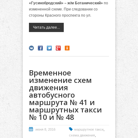
«Гусинобродский» – ж/м Ботанический»
по
измененной схеме. При следовании со
стороны Красного проспекта по ул.
Читать далее...
Временное
изменение схем
движения
автобусного
маршрута № 41 и
маршрутных такси
№ 10 и № 48
,
июня 8, 2016
маршрутное такси
,
схема движения