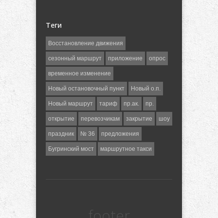
Теги
Восстановление движения
сезонный маршрут
приложение
опрос
временное изменение
Новый остановочный пункт
Новый о.п.
Новый маршрут
тариф
пр.ак.
пр.
открытие
перевозчикам
закрытие
шоу
праздник
№ 36
предложения
Бугринский мост
маршрутное такси
footer