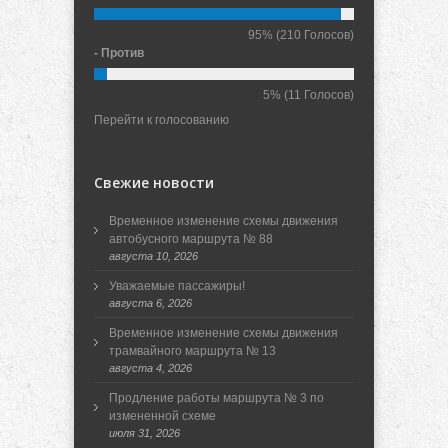
95%
(210 Голосов)
- Против
5%
(11 Голосов)
Перейти к голосованию
Свежие новости
Временное изменение схемы движения
автобусного маршрута № 88
августа 10, 2026
Уважаемые пассажиры!
августа 6, 2026
Временное изменение схемы движения
трамвайного маршрута № 13
августа 4, 2026
Продление работы маршрута № 3 по
измененной схеме
июля 31, 2026