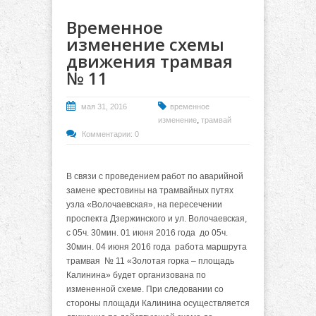
Временное
изменение схемы
движения трамвая
№ 11
мая 31, 2016
временное
,
изменение
трамвай
Комментарии: 0
В связи с проведением работ по аварийной
замене крестовины на трамвайных путях
узла «Волочаевская», на пересечении
проспекта Дзержинского и ул. Волочаевская,
с 05ч. 30мин. 01 июня 2016 года до 05ч.
30мин. 04 июня 2016 года работа маршрута
трамвая № 11 «Золотая горка – площадь
Калинина» будет организована по
измененной схеме. При следовании со
стороны площади Калинина осуществляется