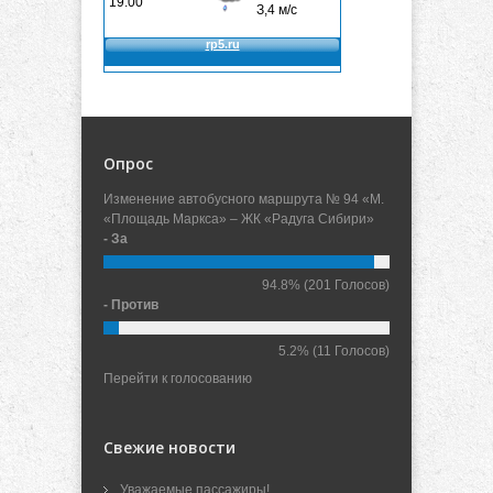
Опрос
Изменение автобусного маршрута № 94 «М.
«Площадь Маркса» – ЖК «Радуга Сибири»
- За
94.8%
(201 Голосов)
- Против
5.2%
(11 Голосов)
Перейти к голосованию
Свежие новости
Уважаемые пассажиры!