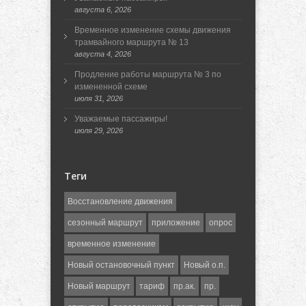
августа 6, 2026
Временное изменение схемы движения
трамвайного маршрута № 13
августа 4, 2026
Продление работы маршрута № 3 по
измененной схеме
июля 31, 2026
Уважаемые пассажиры!
июля 29, 2026
Теги
Восстановление движения
сезонный маршрут
приложение
опрос
временное изменение
Новый остановочный пункт
Новый о.п.
Новый маршрут
тариф
пр.ак.
пр.