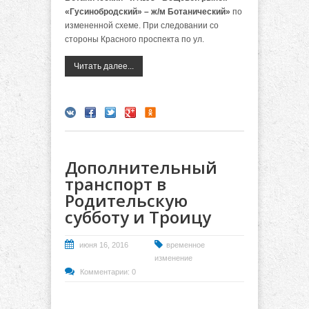
«Гусинобродский» – ж/м Ботанический»
по
измененной схеме. При следовании со
стороны Красного проспекта по ул.
Читать далее...
Дополнительный
транспорт в
Родительскую
субботу и Троицу
июня 16, 2016
временное
изменение
Комментарии: 0