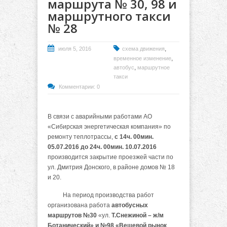
маршрута № 30, 98 и
маршрутного такси
№ 28
,
июля 5, 2016
схема движения
,
временное изменение
,
автобус
маршрутное
такси
Комментарии: 0
В связи с аварийными работами АО
«Сибирская энергетическая компания» по
ремонту теплотрассы,
с 14ч. 00мин.
05.07.2016 до 24ч. 00мин. 10.07.2016
производится закрытие проезжей части по
ул. Дмитрия Донского, в районе домов № 18
и 20.
На период производства работ
организована работа
автобусных
маршрутов №30
«ул.
Т.Снежиной – ж/м
Ботанический» и №98 «Вещевой рынок