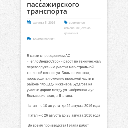
пассажирского
транспорта
августа 5, 2016
временное
,
изменение
схема
движения
Комментарии: 0
В связи с проведением АО
«ТеплоЭнергоСтрой» работ по техническому
перевооружению участка магистральной
тепловой сети по ул. Большевистская,
производится сужение проезжей части в
районе площади инженера Будагова на
участке дороги между ул. Фабричная и ул.
Большевистская, в II этапа:
I этап – с 10 августа до 25 августа 2016 года
II этап – с 26 августа до 28 августа 2016 года
Во время производства I этапа работ