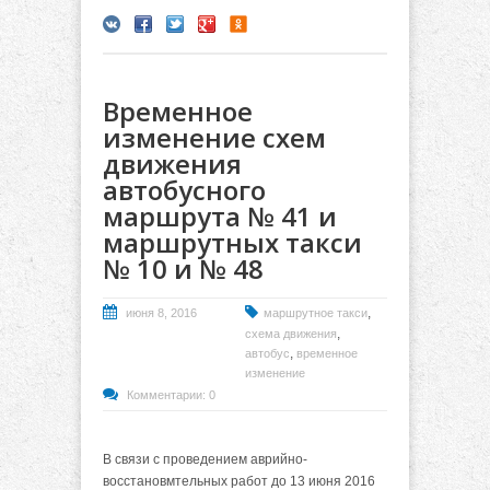
Временное
изменение схем
движения
автобусного
маршрута № 41 и
маршрутных такси
№ 10 и № 48
,
июня 8, 2016
маршрутное такси
,
схема движения
,
автобус
временное
изменение
Комментарии: 0
В связи с проведением аврийно-
восстановмтельных работ до 13 июня 2016