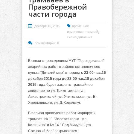
Правобережной
части города
декабря 16, 2015
временное
,
,
изменение
трамвай
схема движения
Комментарии: 0
В связи с проведением МУП "Горводоканал"
аварийных работ в районе остановочного
пункта "Детский мир" в период
с 23-00 час.16
декабря 2015 года до 23-00 час.18 декабря
2015
года
будет закрыто трамвайное
движение по ул. Трикотажная, ул.
Авиастроителей, ул. Учительская, ул. Б.
Хмельницкого, ул. Д. Ковальчук.
В период проведения работ маршруты
трамвая № 11 "Золотая горка - пл.
Калинина" и № 14 " Сад Мичуринцев -
Сосновый бор" закрываются.