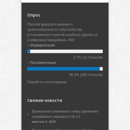
Опрос
Просим выразить мнение о
целесообразности обустройства
остановочных пунктов в районе здания ул.
Сибиряков-Гвардейцев, 49/2
– Отрицательно
3.7%
(11 Голосов)
– Положительно
96.3%
(285 Голосов)
Перейти к голосованию
Свежие новости
Временное изменение схемы движения
трамвайного маршрута № 13
августа 4, 2026