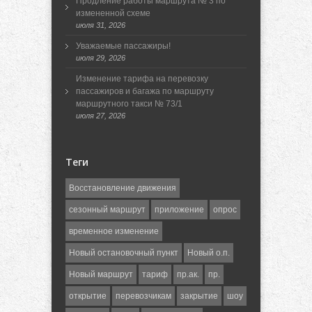
Продление работы маршрута № 3 по
измененной схеме
июля 31, 2026
Уважаемые пассажиры!
июля 29, 2026
Изменение тарифа на перевозку
пассажиров и багажа по маршруту
маршрутного такси № 73/1
июля 27, 2026
Теги
Восстановление движения
сезонный маршрут
приложение
опрос
временное изменение
Новый остановочный пункт
Новый о.п.
Новый маршрут
тариф
пр.ак.
пр.
открытие
перевозчикам
закрытие
шоу