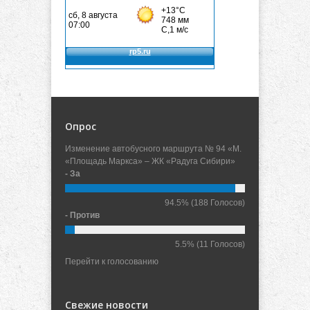
Опрос
Изменение автобусного маршрута № 94 «М.
«Площадь Маркса» – ЖК «Радуга Сибири»
- За
94.5%
(188 Голосов)
- Против
5.5%
(11 Голосов)
Перейти к голосованию
Свежие новости