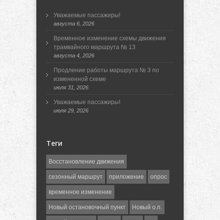
Уважаемые пассажиры!
августа 6, 2026
Временное изменение схемы движения
трамвайного маршрута № 13
августа 4, 2026
Продление работы маршрута № 3 по
измененной схеме
июля 31, 2026
Уважаемые пассажиры!
июля 29, 2026
Теги
Восстановление движения
сезонный маршрут
приложение
опрос
временное изменение
Новый остановочный пункт
Новый о.п.