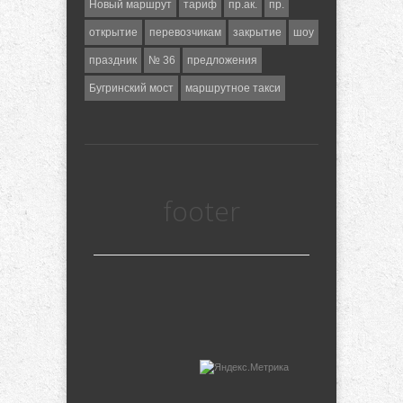
Новый маршрут
тариф
пр.ак.
пр.
открытие
перевозчикам
закрытие
шоу
праздник
№ 36
предложения
Бугринский мост
маршрутное такси
footer