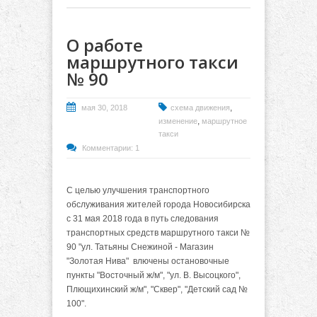
О работе
маршрутного такси
№ 90
,
мая 30, 2018
схема движения
,
изменение
маршрутное
такси
Комментарии: 1
С целью улучшения транспортного
обслуживания жителей города Новосибирска
с 31 мая 2018 года в путь следования
транспортных средств маршрутного такси №
90 "ул. Татьяны Снежиной - Магазин
"Золотая Нива" влючены остановочные
пункты "Восточный ж/м", "ул. В. Высоцкого",
Плющихинский ж/м", "Сквер", "Детский сад №
100".