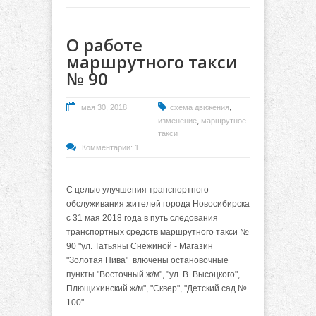
О работе
маршрутного такси
№ 90
,
мая 30, 2018
схема движения
,
изменение
маршрутное
такси
Комментарии: 1
С целью улучшения транспортного
обслуживания жителей города Новосибирска
с 31 мая 2018 года в путь следования
транспортных средств маршрутного такси №
90 "ул. Татьяны Снежиной - Магазин
"Золотая Нива" влючены остановочные
пункты "Восточный ж/м", "ул. В. Высоцкого",
Плющихинский ж/м", "Сквер", "Детский сад №
100".