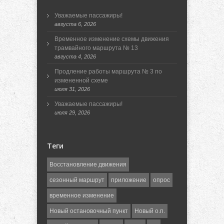
Уважаемые пассажиры!
августа 6, 2026
Временное изменение схемы движения
трамвайного маршрута № 13
августа 4, 2026
Продление работы маршрута № 3 по
измененной схеме
июля 31, 2026
Уважаемые пассажиры!
июля 29, 2026
Теги
Восстановление движения
сезонный маршрут
приложение
опрос
временное изменение
Новый остановочный пункт
Новый о.п.