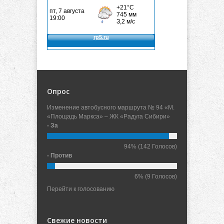
Опрос
Изменение автобусного маршрута № 94 «М.
«Площадь Маркса» – ЖК «Радуга Сибири»
- За
94%
(142 Голосов)
- Против
6%
(9 Голосов)
Перейти к голосованию
Свежие новости