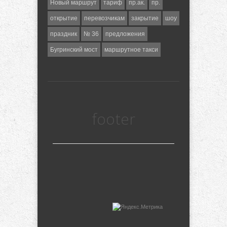
Новый маршрут
тариф
пр.ак.
пр.
открытие
перевозчикам
закрытие
шоу
праздник
№ 36
предложения
Бугринский мост
маршрутное такси
footer