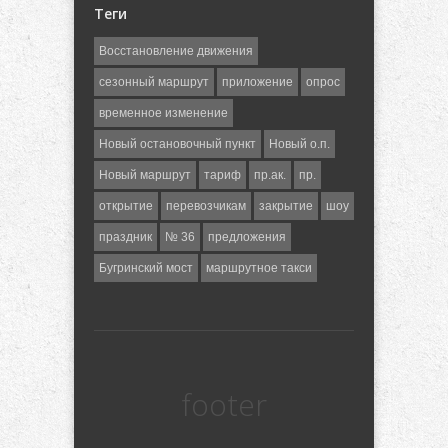
Теги
Восстановление движения
сезонный маршрут
приложение
опрос
временное изменение
Новый остановочный пункт
Новый о.п.
Новый маршрут
тариф
пр.ак.
пр.
открытие
перевозчикам
закрытие
шоу
праздник
№ 36
предложения
Бугринский мост
маршрутное такси
footer