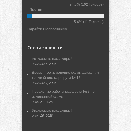
94.6%
(192 Голосов)
- Против
5.4%
(11 Голосов)
Перейти к голосованию
Свежие новости
Уважаемые пассажиры!
августа 6, 2026
Временное изменение схемы движения
трамвайного маршрута № 13
августа 4, 2026
Продление работы маршрута № 3 по
измененной схеме
июля 31, 2026
Уважаемые пассажиры!
июля 29, 2026