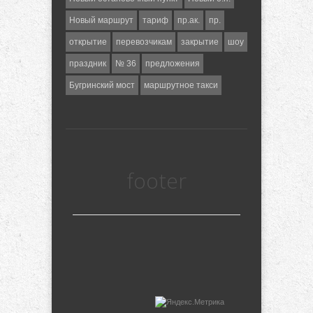
Новый маршрут
тариф
пр.ак.
пр.
открытие
перевозчикам
закрытие
шоу
праздник
№ 36
предложения
Бугринский мост
маршрутное такси
footer