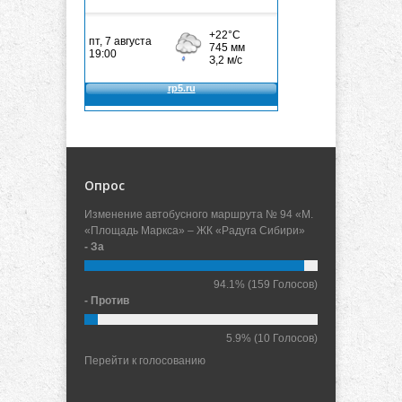
Опрос
Изменение автобусного маршрута № 94 «М.
«Площадь Маркса» – ЖК «Радуга Сибири»
- За
94.1%
(159 Голосов)
- Против
5.9%
(10 Голосов)
Перейти к голосованию