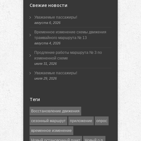
Свежие новости
Уважаемые пассажиры!
августа 6, 2026
Временное изменение схемы движения
трамвайного маршрута № 13
августа 4, 2026
Продление работы маршрута № 3 по
измененной схеме
июля 31, 2026
Уважаемые пассажиры!
июля 29, 2026
Теги
Восстановление движения
сезонный маршрут
приложение
опрос
временное изменение
Новый остановочный пункт
Новый о.п.