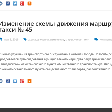
Изменение схемы движения маршр
такси № 45
,
,
мая 3, 2018
схема движения
изменение
маршрутное такси
Коммента
С целью улучшения транспортного обслуживания жителей города Новосибирска
продлевается путь следования муниципального маршрута регулярных перево
Ляпидевского» от остановочного пункта общественного транспорта «ул. Ляпи
конечного остановочного пункта общественного транспорта, расположенного 