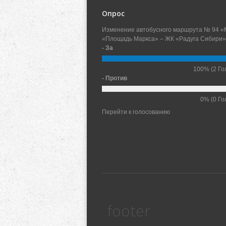
Опрос
Изменение автобусного маршрута № 94 «
«Площадь Маркса» – ЖК «Радуга Сибири»
- За
100%
(2 Го
- Против
0%
(0 Го
Перейти к голосованию
footer