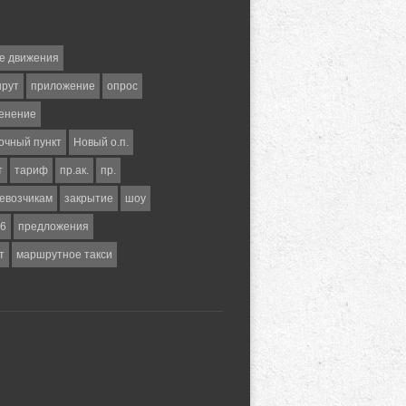
е движения
шрут
приложение
опрос
енение
очный пункт
Новый о.п.
т
тариф
пр.ак.
пр.
евозчикам
закрытие
шоу
6
предложения
т
маршрутное такси