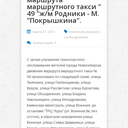
маршрутного такси "
49 "ж/м Родники - М.
"Покрышкина".
,
,
марта 27, 2014
изменение
маршрут
схема движения
Комментарии: 5
С целью улучшения транспортного
обслуживания жителей города Новосибирска
движение маршрута маршрутного такси №
49 организовано по следующей схеме: улица
Тюленина, улица Гребенщикова, улица
Краузе, улица Рассветная, улица Курчатова,
улица Объединения, улица Богдана
Хмельницкого, улица Ипподромская,
Каменская магистраль, улица Военная, до
остановки "ТРЦ "Аура" (ул. Военная,8в, без
отстоя), в обратном направлении улица
Военная, улица Семьи Шамшиных, улица