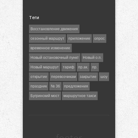
Теги
Восстановление движения
сезонный маршрут
приложение
опрос
временное изменение
Новый остановочный пункт
Новый о.п.
Новый маршрут
тариф
пр.ак.
пр.
открытие
перевозчикам
закрытие
шоу
праздник
№ 36
предложения
Бугринский мост
маршрутное такси
footer