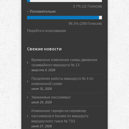
3.7%
(11 Голосов)
– Положительно
96.3%
(288 Голосов)
Перейти к голосованию
Свежие новости
Временное изменение схемы движения
трамвайного маршрута № 13
августа 4, 2026
Продление работы маршрута № 3 по
измененной схеме
июля 31, 2026
Уважаемые пассажиры!
июля 29, 2026
Изменение тарифа на перевозку
пассажиров и багажа по маршруту
маршрутного такси № 73/1
июля 27, 2026