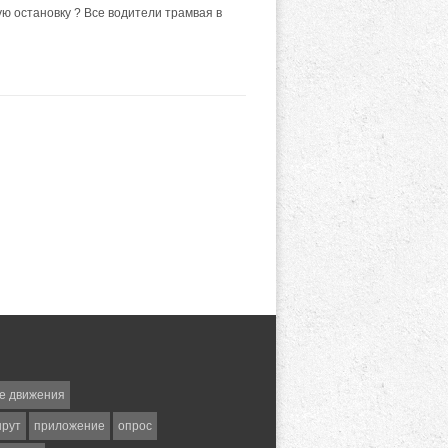
вую остановку ? Все водители трамвая в
е движения
шрут
приложение
опрос