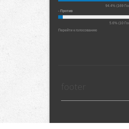
94.4%
(169 Го
- Против
5.6%
(10 Го
Перейти к голосованию
footer