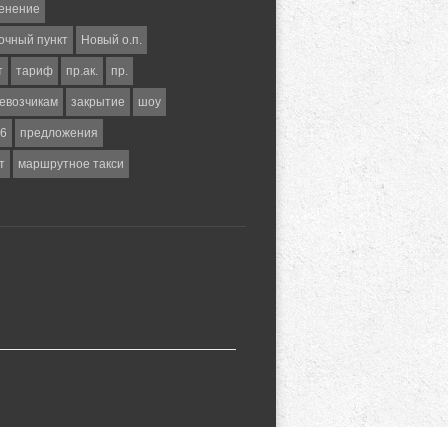
енение
очный пункт
Новый о.п.
т
тариф
пр.ак.
пр.
евозчикам
закрытие
шоу
6
предложения
т
маршрутное такси