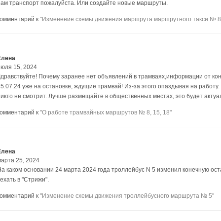
нам транспорт пожалуйста. Или создайте новые маршруты.
комментарий к
"Изменение схемы движения маршрута маршрутного такси № 8
Елена
июля 15, 2024
Здравствуйте! Почему заранее нет объявлений в трамваях,информации от ко
15.07.24 уже на остановке, ждущие трамвай! Из-за этого опаздывая на работ
никто не смотрит. Лучше размещайте в общественных местах, это будет актуа
комментарий к
"О работе трамвайных маршрутов № 8, 15, 18"
Елена
марта 25, 2024
На каком основании 24 марта 2024 года троллейбус N 5 изменил конечную ост
ехать в "Стрижи".
комментарий к
"Изменение схемы движения троллейбусного маршрута № 5"