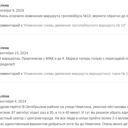
Елена
ктября 9, 2024
Очень огорчило изменение маршрута троллейбуса №10, верните обратно до ост
комментарий к
"Изменение схемы движения троллейбусного маршрута № 10"
Елена
сентября 15, 2024
!8 маршрутка. Практически с МЖК и до К. Маркса теперь только с пересадкой
редела!!!
комментарий к
"Изменение схемы движения маршрута маршрутного такси № 1
Алёна
сентября 4, 2024
Здравствуйте! В Октябрьском районе на улице Никитина, ужасная обстановка 
битком, 97 автобус ходит раз в 30, а то и 40 минут. И тут вы решили убрать 
частный сектор с центром города. Не все люди в силах пройти более 2-х кил
нас единственным вариантом добраться хотя бы до Никитина. Очень много де