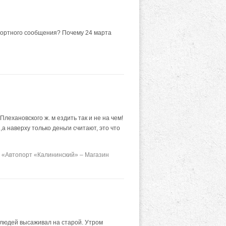
портного сообщения? Почему 24 марта
лехановского ж. м ездить так и не на чем!
 наверху только деньги считают, это что
 «Автопорт «Калининский» – Магазин
, людей высаживал на старой. Утром