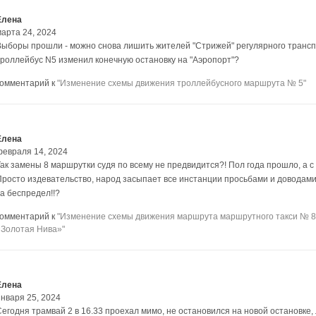
Елена
марта 24, 2024
Выборы прошли - можно снова лишить жителей "Стрижей" регулярного транс
троллейбус N5 изменил конечную остановку на "Аэропорт"?
комментарий к
"Изменение схемы движения троллейбусного маршрута № 5"
Елена
февраля 14, 2024
ак замены 8 маршрутки судя по всему не предвидится?! Пол года прошло, а с П
Просто издевательство, народ засыпает все инстанции просьбами и доводами,а
за беспредел!!?
комментарий к
"Изменение схемы движения маршрута маршрутного такси № 8
«Золотая Нива»"
Елена
января 25, 2024
Сегодня трамвай 2 в 16.33 проехал мимо, не остановился на новой остановке