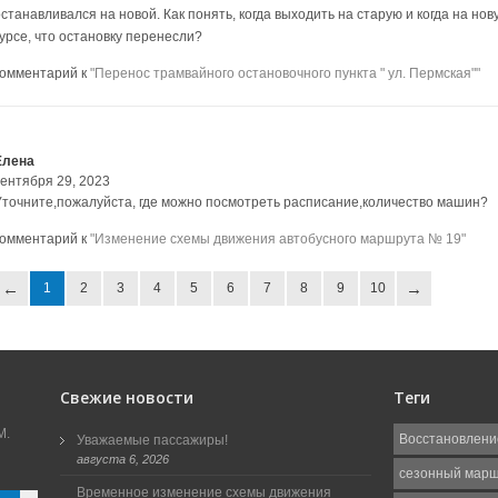
станавливался на новой. Как понять, когда выходить на старую и когда на но
курсе, что остановку перенесли?
комментарий к
"Перенос трамвайного остановочного пункта " ул. Пермская""
Елена
сентября 29, 2023
Уточните,пожалуйста, где можно посмотреть расписание,количество машин?
комментарий к
"Изменение схемы движения автобусного маршрута № 19"
1
2
3
4
5
6
7
8
9
10
Свежие новости
Теги
М.
Восстановлени
Уважаемые пассажиры!
августа 6, 2026
сезонный мар
Временное изменение схемы движения