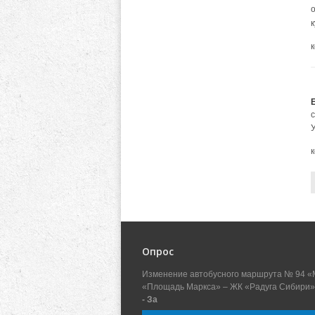
о
Опрос
Изменение автобусного маршрута № 94 «
«Площадь Маркса» – ЖК «Радуга Сибири»
- За