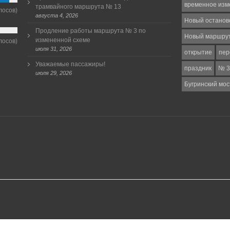
временное изм
трамвайного маршрута № 13
лосов)
августа 4, 2026
Новый останов
Продление работы маршрута № 3 по
Новый маршру
измененной схеме
лосов)
июля 31, 2026
открытие
пер
Уважаемые пассажиры!
праздник
№ 3
июля 29, 2026
Бугринский мос