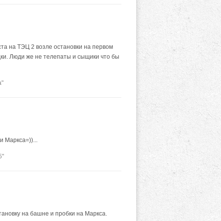
а на ТЭЦ 2 возле остановки на первом
дки. Люди же не телепаты и сыщики что бы
а"
 Маркса=))...
5"
тановку на башне и пробки на Маркса.