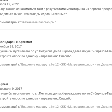
июля 12, 2022
А где можно ознакомиться таки с результатами мониторинга из первого пред
убедиться лично, что выводы сделаны верные?
комментарий к
"Уважаемые пассажиры!"
Солидарен с Артемом
ноября 28, 2017
Лучше бы пустили его по ул.Петухова,до пл.Кирова,далее по ул.Сибиряков-Гв
устройте опрос по данному направлению.Спасибо
комментарий к
"Введение маршрута № 12 «ЖК «Матрешкин двор» - ул. Дюкано
Артем
февраля 9, 2017
Лучше бы пустили его по ул.Петухова,до пл.Кирова,далее по ул.Сибиряков-Гв
устройте опрос по данному направлению.Спасибо
комментарий к
"Введение маршрута № 12 «ЖК «Матрешкин двор» - ул. Дюкано