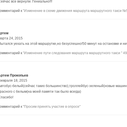
ейчас все вернули. Гениально!!!
комментарий к
"Изменение в схеме движения маршрута маршрутного такси №
артем
марта 24, 2015
Пытался уехать на этой маршрутке,но безуспешно!50 минут на остановке и ни
комментарий к
"Изменение пути следования маршрута маршрутного такси " 49 
Артем Прокопьев
февраля 18, 2015
Автобус-белый(сейчас таких большинство),троллейбус-зеленый(новые машины
красного с белым(на моей памяти так было всегда)
Спасибо!
комментарий к
"Просим принять участие в опросе"