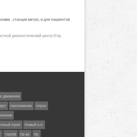
овки , станции метро, и для пациентов
тной диагностический центр (Гор.
е движения
шрут
приложение
опрос
енение
очный пункт
Новый о.п.
т
тариф
пр.ак.
пр.