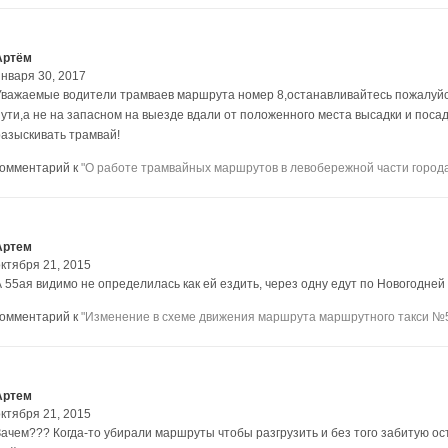
Артём
января 30, 2017
Уважаемые водители трамваев маршрута номер 8,останавливайтесь пожалуйст
пути,а не на запасном на выезде вдали от положенного места высадки и поса
разыскивать трамвай!
комментарий к
"О работе трамвайных маршрутов в левобережной части город
Артем
октября 21, 2015
 55ая видимо не определилась как ей ездить, через одну едут по Новогодней и
комментарий к
"Изменение в схеме движения маршрута маршрутного такси №
Артем
октября 21, 2015
Зачем??? Когда-то убирали маршруты чтобы разгрузить и без того забитую ос