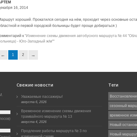
АРТЕМ
декабря 16, 2014
Маршрут хороший. Прокатился сегодня на нём, проходит через основные остан
областной и первой городской больницы будет проще добираться )
комментарий к
"Изменение схемы движения автобусного маршрута № 44 "Облас
больница) - Юго-Западный ж/м""
1
2
Свежие новости
Теги
М.
Восстановлени
Уважаемые пассажиры!
августа 6, 2026
сезонный мар
Временное изменение схемы движения
временное изм
трамвайного маршрута № 13
лосов)
августа 4, 2026
Новый останов
Продление работы маршрута № 3 по
Новый маршру
измененной схеме