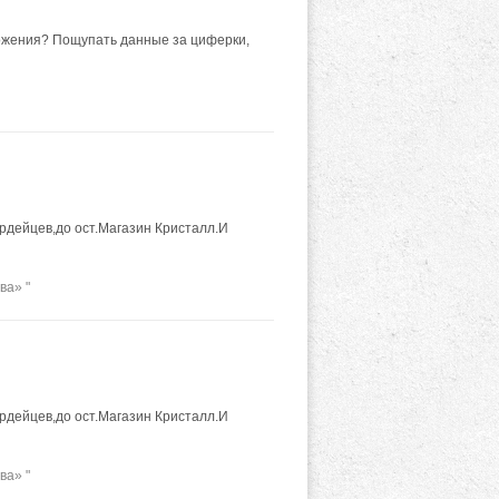
ложения? Пощупать данные за циферки,
ардейцев,до ост.Магазин Кристалл.И
ва» "
ардейцев,до ост.Магазин Кристалл.И
ва» "