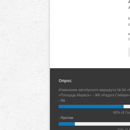
Опрос
Изменение автобусного маршрута № 94 «
«Площадь Маркса» – ЖК «Радуга Сибири»
- За
80%
(4 Го
- Против