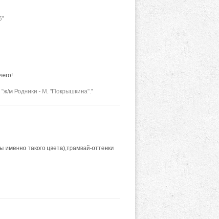
5"
чего!
"ж/м Родники - М. "Покрышкина"."
 именно такого цвета),трамвай-оттенки