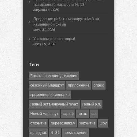
трамвайного маршрута № 13
августа 4, 2026
Продление работы маршрута № 3 по
измененной схеме
июля 31, 2026
Уважаемые пассажиры!
июля 29, 2026
Теги
Восстановление движения
сезонный маршрут
приложение
опрос
временное изменение
Новый остановочный пункт
Новый о.п.
Новый маршрут
тариф
пр.ак.
пр.
открытие
перевозчикам
закрытие
шоу
праздник
№ 36
предложения