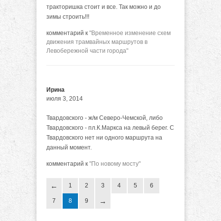
тракторишка стоит и все. Так можно и до
зимы строить!!!
комментарий к
"Временное изменение схем
движения трамвайных маршрутов в
Левобережной части города"
Ирина
июля 3, 2014
Твардовского - ж/м Северо-Чемской, либо
Твардовского - пл.К.Маркса на левый берег. С
Твардовского нет ни одного маршрута на
данный момент.
комментарий к
"По новому мосту"
1
2
3
4
5
6
7
8
9