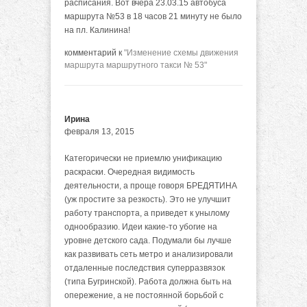
расписания. Вот вчера 23.03.15 автобуса
маршрута №53 в 18 часов 21 минуту не было
на пл. Калинина!
комментарий к
"Изменение схемы движения
маршрута маршрутного такси № 53"
Ирина
февраля 13, 2015
Категорически не приемлю унификацию
раскраски. Очередная видимость
деятельности, а проще говоря БРЕДЯТИНА
(уж простите за резкость). Это не улучшит
работу транспорта, а приведет к унылому
однообразию. Идеи какие-то убогие на
уровне детского сада. Подумали бы лучше
как развивать сеть метро и анализировали
отдаленные последствия суперразвязок
(типа Бугринской). Работа должна быть на
опережение, а не постоянной борьбой с