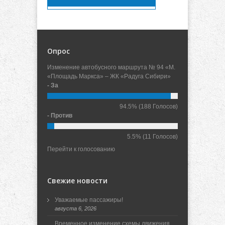
Опрос
Изменение автобусного маршрута № 94 «М.
«Площадь Маркса» – ЖК «Радуга Сибири»
- За
94.5%
(188 Голосов)
- Против
5.5%
(11 Голосов)
Перейти к голосованию
Свежие новости
Уважаемые пассажиры!
августа 6, 2026
Временное изменение схемы движения