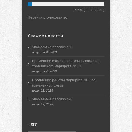
5.5%
(11 Голосов)
Перейти к голосованию
Свежие новости
Уважаемые пассажиры!
августа 6, 2026
Временное изменение схемы движения
трамвайного маршрута № 13
августа 4, 2026
Продление работы маршрута № 3 по
измененной схеме
июля 31, 2026
Уважаемые пассажиры!
июля 29, 2026
Теги