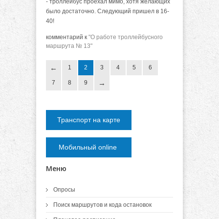
- троллейбус проехал мимо, хотя желающих
было достаточно. Следующий пришел в 16-
40!
комментарий к
"О работе троллейбусного
маршрута № 13"
1
2
3
4
5
6
7
8
9
Транспорт на карте
Мобильный online
Меню
Опросы
Поиск маршрутов и кода остановок