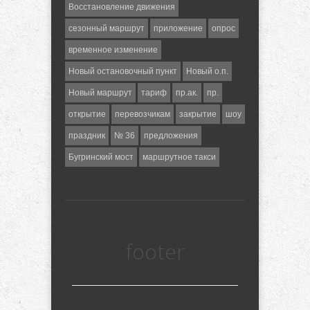
Восстановление движения
сезонный маршрут
приложение
опрос
временное изменение
Новый остановочный пункт
Новый о.п.
Новый маршрут
тариф
пр.ак.
пр.
открытие
перевозчикам
закрытие
шоу
праздник
№ 36
предложения
Бугринский мост
маршрутное такси
footer