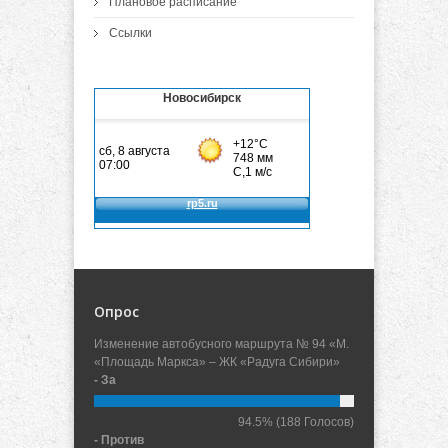
Плановое расписание
Ссылки
Новосибирск
Опрос
Изменение автобусного маршрута № 94 «М.
«Площадь Маркса» – ЖК «Радуга Сибири»
- За
94.5%
(188 Голосов)
- Против