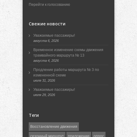
Перейти к голосованию
Свежие новости
Уважаемые пассажиры!
августа 6, 2026
Временное изменение схемы движения
трамвайного маршрута № 13
августа 4, 2026
Продление работы маршрута № 3 по
измененной схеме
июля 31, 2026
Уважаемые пассажиры!
июля 29, 2026
Теги
Восстановление движения
сезонный маршрут
приложение
опрос