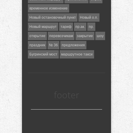
временное изменение
Новый остановочный пункт
Новый о.п.
Новый маршрут
тариф
пр.ак.
пр.
открытие
перевозчикам
закрытие
шоу
праздник
№ 36
предложения
Бугринский мост
маршрутное такси
footer