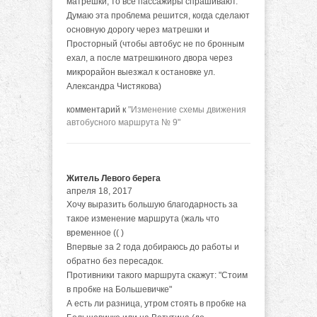
матрешки, то все пассажиры спрашивают.
Думаю эта проблема решится, когда сделают
основную дорогу через матрешки и
Просторный (чтобы автобус не по бронным
ехал, а после матрешкиного двора через
микрорайон выезжал к остановке ул.
Александра Чистякова)
комментарий к
"Изменение схемы движения
автобусного маршрута № 9"
Житель Левого берега
апреля 18, 2017
Хочу выразить большую благодарность за
такое изменение маршрута (жаль что
временное (( )
Впервые за 2 года добираюсь до работы и
обратно без пересадок.
Противники такого маршрута скажут: "Стоим
в пробке на Большевичке"
А есть ли разница, утром стоять в пробке на