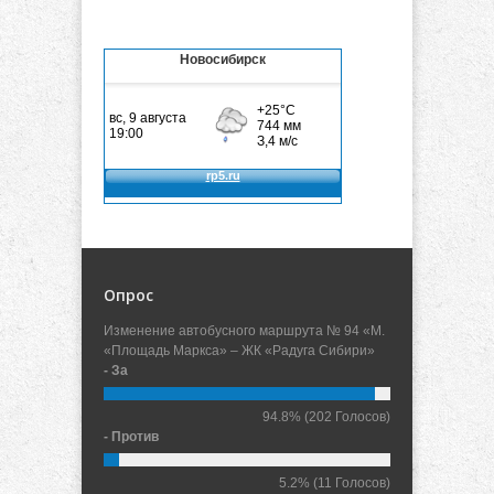
Новосибирск
Опрос
Изменение автобусного маршрута № 94 «М.
«Площадь Маркса» – ЖК «Радуга Сибири»
- За
94.8%
(202 Голосов)
- Против
5.2%
(11 Голосов)