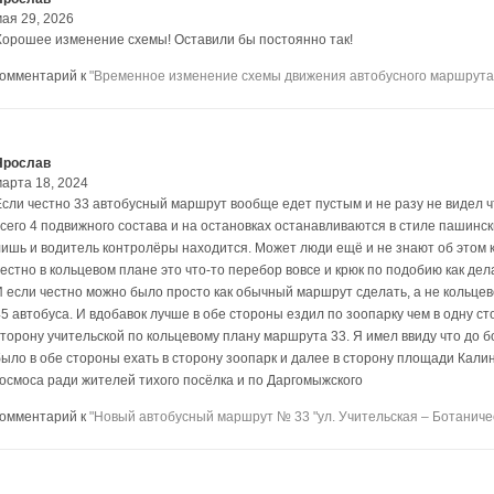
мая 29, 2026
Хорошее изменение схемы! Оставили бы постоянно так!
комментарий к
"Временное изменение схемы движения автобусного маршрута
Ярослав
марта 18, 2024
Если честно 33 автобусный маршрут вообще едет пустым и не разу не видел ч
всего 4 подвижного состава и на остановках останавливаются в стиле пашин
лишь и водитель контролёры находится. Может люди ещё и не знают об этом ка
естно в кольцевом плане это что-то перебор вовсе и крюк по подобию как дела
И если честно можно было просто как обычный маршрут сделать, а не кольцев
45 автобуса. И вдобавок лучше в обе стороны ездил по зоопарку чем в одну с
сторону учительской по кольцевому плану маршрута 33. Я имел ввиду что до 
было в обе стороны ехать в сторону зоопарк и далее в сторону площади Калин
космоса ради жителей тихого посёлка и по Даргомыжского
комментарий к
"Новый автобусный маршрут № 33 "ул. Учительская – Ботаническ