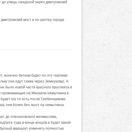
т до улицы лазурной через дмитровский
 дмитровский мост и по центру города
, конечно битком будет но это терпимо
ьку они едут также через Земнухова). А
 не было новой части красного проспекта в
ми проживающие на Михаила немыткина в
 будет (ну то есть после Гребенщикова
ешь тем более без льгот на немыткина.
орт до плехановского жилмассива,
длите туда в конце концов и будет какой-
втобусный маршрут изменить полностью