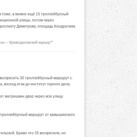
ям тоже, а можно ещё 15 троллейбусный
танционной улицы, потом через
 проспекту Димитрова, площадь Кондратюка
а» – Криводановский карьер""
воскресить 30 троллейбусный маршрут с
 восход итак до институт горного дела.
от матрешкин двор через всю улицу
7 троллейбусный маршрут от камышинского
ельской. Браво что 35 воскресили, но