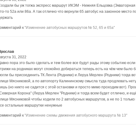
Создали бы уж тогжа экспресс маршрут ИКЭМ - Нижняя Ельцовка (Экваторная 
то-то 52а или 86а. А так отлично что вернули 65 автобус на законное место п
держать
комментарий к
"Изменение автобусных маршрутов № 52, 65 и 65а"
Ярослав
вгуста 31, 2022
Давно пора это было сделать и тем более все будут рады этому событию если 
стрижи на родниках могут спокойно добираться теперь есть на чём чем было 
могли бы присоединить ТК Лента (Родники) и Леруа Мерлен (Родники) тогда во
улице Мясниковой, а по автопорту Калининскому смысла туда продлевать нету 
лишь (но никто не садится с этой остановки и просто мимо проходим вот). Пр
"Северная Корона" (Леруа Мерлен "Родники) и тогда всем будет отлично, и ещ
улице Мясниковой чтобы ходили по 2 автобусных маршрутов, а не по 1 только 
все остальные маршрутки ненужные
комментарий к
"Изменение схемы движения автобусного маршрута № 13"