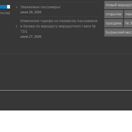
Новый маршру
Уважаемые пассажиры!
июля 29, 2026
лосов)
открытие
пер
Изменение тарифа на перевозку пассажиров
праздник
№ 3
и багажа по маршруту маршрутного такси №
73/1
Бугринский мос
июля 27, 2026