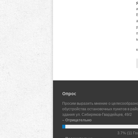
Опрос
Просим выразить мнение о целесообразн
обустройства остановочных пунктов в рай
здания ул. Сибиряков-Гвардейцев, 49/2
– Отрицательно
3.7%
(11 Го