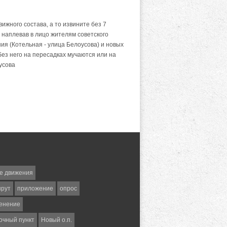
жного состава, а то извините без 7
 наплевав в лицо жителям советского
ия (Котельная - улица Белоусова) и новых
без него на пересадках мучаются или на
усова
е движения
шрут
приложение
опрос
енение
очный пункт
Новый о.п.