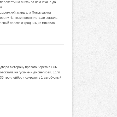
а перевести на Михаила немыткина до
на
пподромской, маршала Покрышкина
сторону Челюскинцев вплоть до вокзала
расный проспект (родники) и михаила
ора в сторону правого берега в Обь
овокзала на гусинке и до снегирей. Если
 35 троллейбус и сократить 1 автобусный