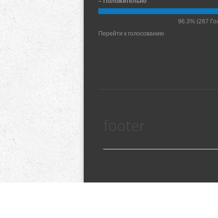
– Положительно
96.3%
(287 Го
Перейти к голосованию
footer