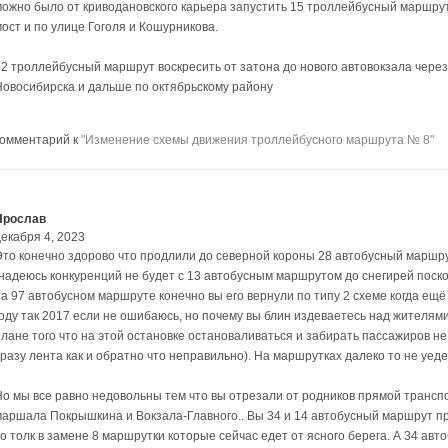
можно было от криводановского карьера запустить 15 троллейбусный маршру
мост и по улице Гоголя и Кошурникова.
12 троллейбусный маршрут воскресить от затона до нового автовокзала через
Новосибирска и дальше по октябрьскому району
комментарий к
"Изменение схемы движения троллейбусного маршрута № 8"
Ярослав
декабря 4, 2023
Это конечно здорово что продлили до северной короны 28 автобусный маршрут
(надеюсь конкуренций не будет с 13 автобусным маршрутом до снегирей поскол
на 97 автобусном маршруте конечно вы его вернули по типу 2 схеме когда ещё
году так 2017 если не ошибаюсь, но почему вы блин издеваетесь над жителя
плане того что на этой остановке остановаливаться и забирать пассажиров не
сразу лента как и обратно что неправильно). На маршрутках далеко то не уед
Но мы все равно недовольны тем что вы отрезали от родников прямой трансп
маршала Покрышкина и Вокзала-Главного.. Вы 34 и 14 автобусный маршрут про
то толк в замене 8 маршрутки которые сейчас едет от ясного берега. А 34 а