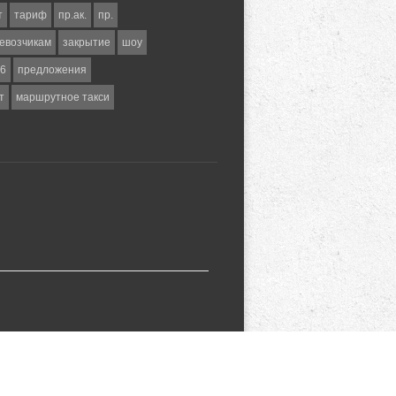
т
тариф
пр.ак.
пр.
евозчикам
закрытие
шоу
6
предложения
т
маршрутное такси