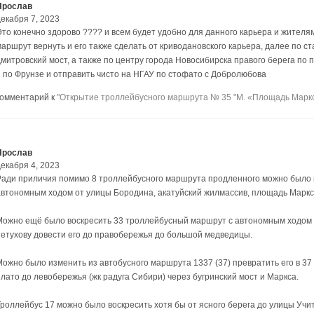
Ярослав
декабря 7, 2023
Это конечно здорово ???? и всем будет удобно для данного карьера и жител
маршрут вернуть и его также сделать от криводановского карьера, далее по с
дмитровский мост, а также по центру города Новосибирска правого берега по
и по Фрунзе и отправить чисто на НГАУ по стофато с Добролюбова
комментарий к
"Открытие троллейбусного маршрута № 35 "М. «Площадь Маркс
Ярослав
декабря 4, 2023
Ради приличия помимо 8 троллейбусного маршрута продленного можно было 
автономным ходом от улицы Бородина, акатуйский жилмассив, площадь Маркса,
Можно ещё было воскресить 33 троллейбусный маршрут с автономным ходом 
петухову довести его до правобережья до большой медведицы.
Можно было изменить из автобусного маршрута 1337 (37) превратить его в 3
плато до левобережья (жк радуга Сибири) через бугринский мост и Маркса.
Троллейбус 17 можно было воскресить хотя бы от ясного берега до улицы Учит