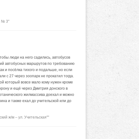
 № 3"
тобы люди на него садились, автобусов
ский автобусных маршрутов по требованию
к и посёлка тихого и подальше, но если
ли с 27 через зоопарк не прокатил тогда.
ой который вовсе мало кому нужен кроме
торону и ещё через Дмитрия донского в
ботанического жилмассива доехал и можно
ина и также ехал до учительской или до
ий ж/м – ул. Учительская""