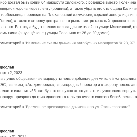
либо достал быть копий 64 маршрута хилокского, с родников вместо Тюленин
северной короны через ленту (родники), а также убрать его с площади Калини
и горбольница переводя на Плехановский жилмассив, верхней зоне улицы и
(Гоголя), а также в сторону центрального рынка, метро красный проспект и в 
главного. Вот тогда будет полная польза для жителей по улице Мясниковой, к
немыткина (а ну ещё конец улицы Тюленина от 28 до 20 домов)
комментарий к
"Изменение схемы движения автобусных маршрутов № 28, 97"
Ярослав
марта 2, 2023
Вы лучше общественные маршруты новые добавьте для жителей матрёшкина дв
ЭС, в шлюзы, в Академгородок, в пригородный простор и в сторону нового авт
желаете изменить 55 автобус, то не нужно этого делать и лучше всего вернуть
маршрут призрака до криводановского карьера вместо совхоза Левобережного
комментарий к
"Временное прекращение движения по ул. Станиславского"
Ярослав
вгуста 31, 2022