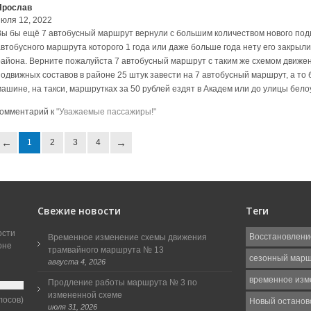
Ярослав
июля 12, 2022
Вы бы ещё 7 автобусный маршрут вернули с большим количеством нового подви
автобусного маршрута которого 1 года или даже больше года нету его закрыли
района. Верните пожалуйста 7 автобусный маршрут с таким же схемом движен
подвижных составов в районе 25 штук завести на 7 автобусный маршрут, а то 
машине, на такси, маршрутках за 50 рублей ездят в Академ или до улицы бело
комментарий к
"Уважаемые пассажиры!"
1
2
3
4
Свежие новости
Теги
ости
Восстановлени
Временное изменение схемы движения
оне
трамвайного маршрута № 13
сезонный мар
августа 4, 2026
временное изм
Продление работы маршрута № 3 по
измененной схеме
лосов)
Новый останов
июля 31, 2026