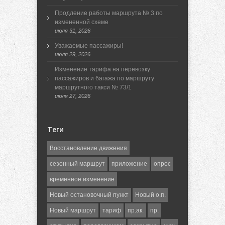
Продление работы маршрута № 3 по
измененной схеме
июля 31, 2026
Уважаемые пассажиры!
июля 29, 2026
Изменение тарифа на перевозку
пассажиров и багажа по маршруту
маршрутного такси № 73/1
июля 27, 2026
Теги
Восстановление движения
сезонный маршрут
приложение
опрос
временное изменение
Новый остановочный пункт
Новый о.п.
Новый маршрут
тариф
пр.ак.
пр.