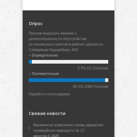
Опрос
Просим выразить мнение о
целесообразности обустройства
остановочных пунктов в районе здания ул.
Сибиряков-Гвардейцев, 49/2
– Отрицательно
3.7%
(11 Голосов)
– Положительно
96.3%
(286 Голосов)
Перейти к голосованию
Свежие новости
Временное изменение схемы движения
трамвайного маршрута № 13
августа 4, 2026