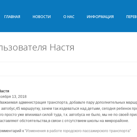
ГЛАВНАЯ
НОВОСТИ
О НАС
ИНФОРМАЦИЯ
ПЕРЕ
ьзователя Настя
Настя
ноября 13, 2018
Уважаемая администрация транспорта, добавьте пару дополнительных маршрут
 автобус,45 маршрутку, зачем так издеваться над детьми, сегодня ребенок пр
го просто уже впихивал силой туда, т.к. автобуса не было, мы не по своей пр
заставляют обстоятельства,в связи с отсутствием школы на микрорайоне.
комментарий к
"Изменения в работе городского пассажирского транспорта"