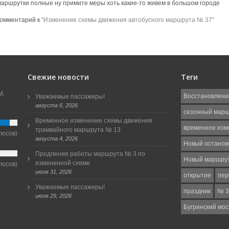
маршрутки полные ну примите меры хоть какие-то живем в большом городе
комментарий к
"Изменение схемы движения автобусного маршрута № 37"
Свежие новости
Теги
М.
Восстановлени
Уважаемые пассажиры!
августа 6, 2026
сезонный мар
Временное изменение схемы движения
временное изм
трамвайного маршрута № 13
лосов)
августа 4, 2026
Новый останов
Продление работы маршрута № 3 по
Новый маршру
измененной схеме
лосов)
июля 31, 2026
открытие
пер
Уважаемые пассажиры!
праздник
№ 3
июля 29, 2026
Бугринский мос