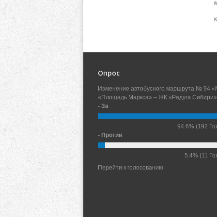
Опрос
Изменение автобусного маршрута № 94 «
«Площадь Маркса» – ЖК «Радуга Сибири»
- За
94.6%
(192 Го
- Против
5.4%
(11 Го
Перейти к голосованию