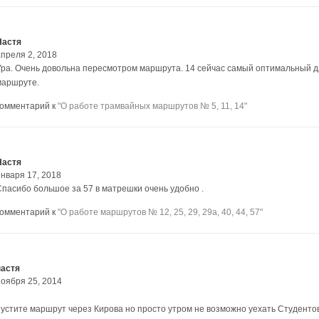
Настя
апреля 2, 2018
Ура. Очень довольна пересмотром маршрута. 14 сейчас самый оптимальный для
маршруте.
комментарий к
"О работе трамвайных маршрутов № 5, 11, 14"
Настя
января 17, 2018
Спасибо большое за 57 в матрешки очень удобно .
комментарий к
"О работе маршрутов № 12, 25, 29, 29а, 40, 44, 57"
настя
ноября 25, 2014
пустите маршрут через Кирова но просто утром не возможно уехать Студентов