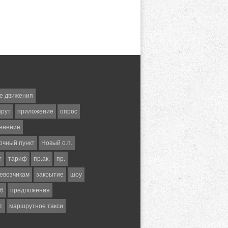
е движения
шрут
приложение
опрос
енение
очный пункт
Новый о.п.
т
тариф
пр.ак.
пр.
евозчикам
закрытие
шоу
6
предложения
т
маршрутное такси