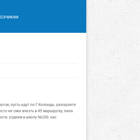
ВОЗЧИКАМ
ов, пусть едут по Г.Колонды, разгрузите
осто не смог влезть в 45 маршрутку, папа
ихоти, ездеем в школу №100, нас