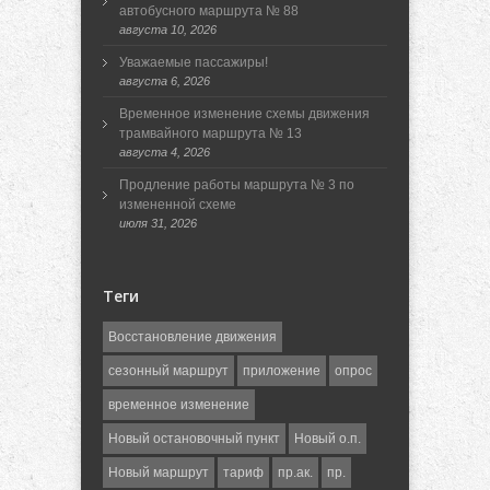
автобусного маршрута № 88
августа 10, 2026
Уважаемые пассажиры!
августа 6, 2026
Временное изменение схемы движения
трамвайного маршрута № 13
августа 4, 2026
Продление работы маршрута № 3 по
измененной схеме
июля 31, 2026
Теги
Восстановление движения
сезонный маршрут
приложение
опрос
временное изменение
Новый остановочный пункт
Новый о.п.
Новый маршрут
тариф
пр.ак.
пр.