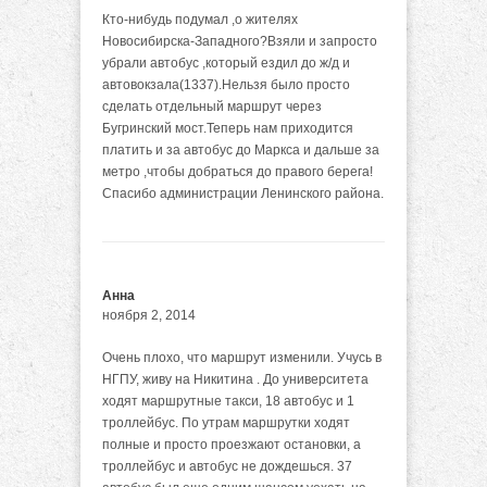
Кто-нибудь подумал ,о жителях
Новосибирска-Западного?Взяли и запросто
убрали автобус ,который ездил до ж/д и
автовокзала(1337).Нельзя было просто
сделать отдельный маршрут через
Бугринский мост.Теперь нам приходится
платить и за автобус до Маркса и дальше за
метро ,чтобы добраться до правого берега!
Спасибо администрации Ленинского района.
Анна
ноября 2, 2014
Очень плохо, что маршрут изменили. Учусь в
НГПУ, живу на Никитина . До университета
ходят маршрутные такси, 18 автобус и 1
троллейбус. По утрам маршрутки ходят
полные и просто проезжают остановки, а
троллейбус и автобус не дождешься. 37