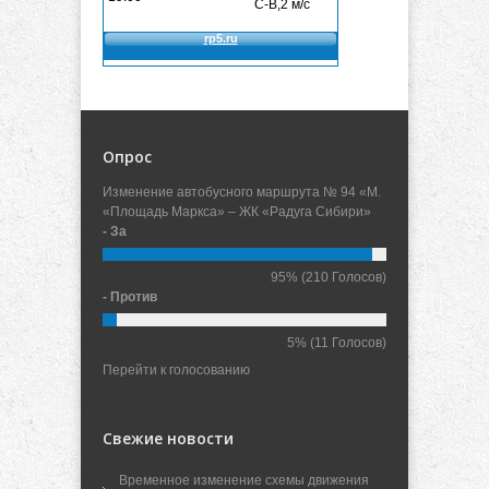
Опрос
Изменение автобусного маршрута № 94 «М.
«Площадь Маркса» – ЖК «Радуга Сибири»
- За
95%
(210 Голосов)
- Против
5%
(11 Голосов)
Перейти к голосованию
Свежие новости
Временное изменение схемы движения