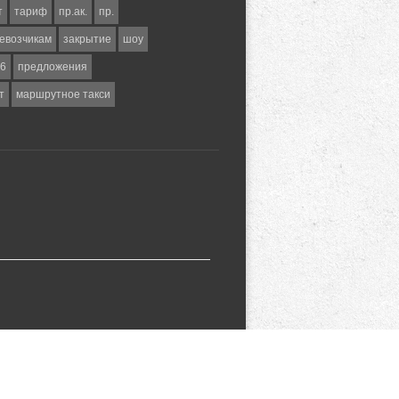
т
тариф
пр.ак.
пр.
евозчикам
закрытие
шоу
6
предложения
т
маршрутное такси