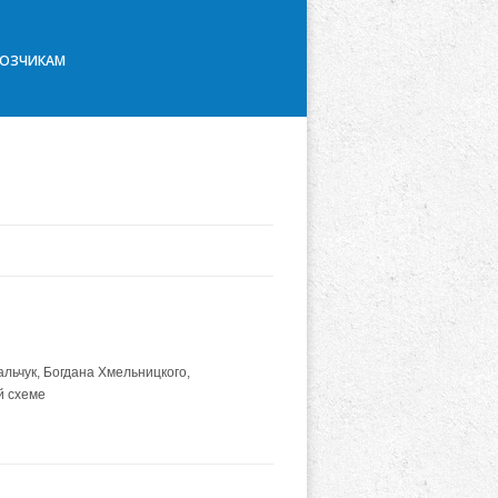
ВОЗЧИКАМ
льчук, Богдана Хмельницкого,
й схеме