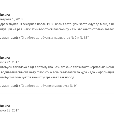
Михаил
февраля 1, 2018
Здравствуйте. В вечернее после 19.30 время автобусы часто едут до Меги, а н
ситуации не раз. Как с этим бороться пассажиру ? Вы это как-то отслеживаете
комментарий к
"О работе автобусных маршрутов № 9 и № 88"
Михаил
июля 24, 2017
автобусы так плохо ездят потому что безнакозано так читают нормально можн
и водителям смысла нету говорить а если жаловатся то куда надо информация
автобусом пользуется значит устраивает так нород
комментарий к
"О работе автобусного маршрута № 9"
Михаил
июня 23, 2017