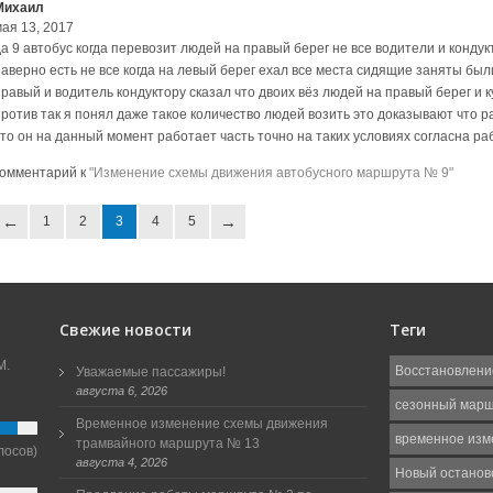
Михаил
мая 13, 2017
да 9 автобус когда перевозит людей на правый берег не все водители и конду
аверно есть не все когда на левый берег ехал все места сидящие заняты были
правый и водитель кондуктору сказал что двоих вёз людей на правый берег и к
против так я понял даже такое количество людей возить это доказывают что р
что он на данный момент работает часть точно на таких условиях согласна ра
комментарий к
"Изменение схемы движения автобусного маршрута № 9"
1
2
3
4
5
Свежие новости
Теги
М.
Восстановлени
Уважаемые пассажиры!
августа 6, 2026
сезонный мар
Временное изменение схемы движения
временное изм
трамвайного маршрута № 13
лосов)
августа 4, 2026
Новый останов