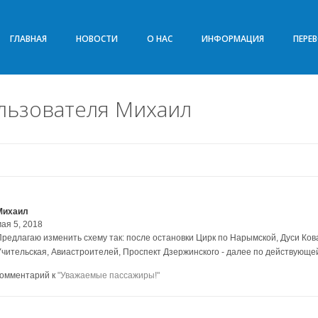
ГЛАВНАЯ
НОВОСТИ
О НАС
ИНФОРМАЦИЯ
ПЕРЕ
льзователя Михаил
Михаил
ая 5, 2018
Предлагаю изменить схему так: после остановки Цирк по Нарымской, Дуси Кова
Учительская, Авиастроителей, Проспект Дзержинского - далее по действующе
комментарий к
"Уважаемые пассажиры!"