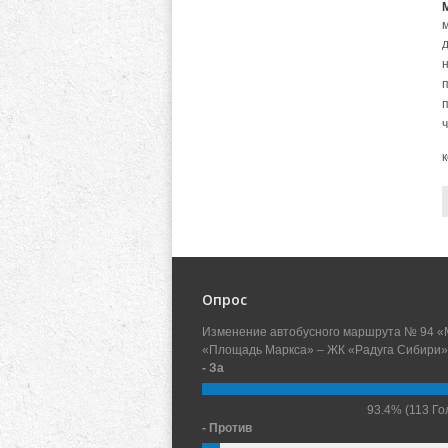
н
Опрос
Изменение автобусного маршрута № 94 «
«Площадь Маркса» – ЖК «Радуга Сибири»
- За
93.4%
(113 Го
- Против