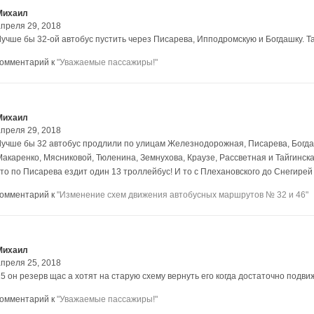
Михаил
апреля 29, 2018
Лучше бы 32-ой автобус пустить через Писарева, Ипподромскую и Богдашку. Та
комментарий к
"Уважаемые пассажиры!"
Михаил
апреля 29, 2018
Лучше бы 32 автобус продлили по улицам Железнодорожная, Писарева, Богд
Макаренко, Мясниковой, Тюленина, Земнухова, Краузе, Рассветная и Тайгинск
что по Писарева ездит один 13 троллейбус! И то с Плехановского до Снегирей
комментарий к
"Изменение схем движения автобусных маршрутов № 32 и 46"
Михаил
апреля 25, 2018
25 он резерв щас а хотят на старую схему вернуть его когда достаточно подви
комментарий к
"Уважаемые пассажиры!"