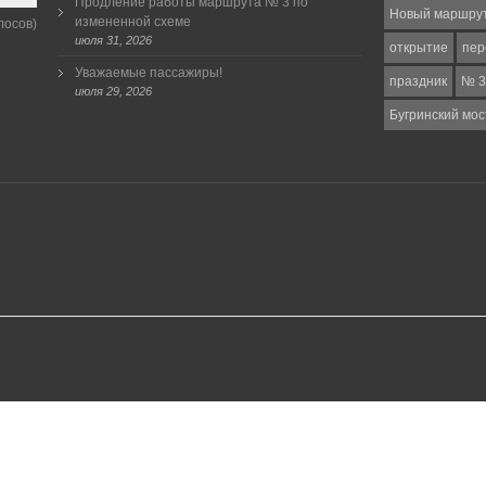
Продление работы маршрута № 3 по
Новый маршру
измененной схеме
лосов)
июля 31, 2026
открытие
пер
Уважаемые пассажиры!
праздник
№ 3
июля 29, 2026
Бугринский мос