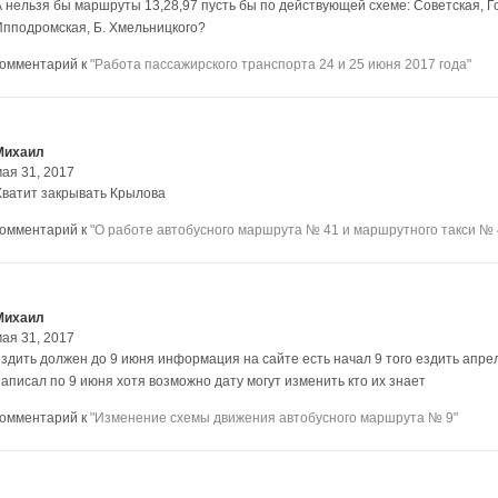
А нельзя бы маршруты 13,28,97 пусть бы по действующей схеме: Советская, Г
Ипподромская, Б. Хмельницкого?
комментарий к
"Работа пассажирского транспорта 24 и 25 июня 2017 года"
Михаил
мая 31, 2017
Хватит закрывать Крылова
комментарий к
"О работе автобусного маршрута № 41 и маршрутного такси № 
Михаил
мая 31, 2017
ездить должен до 9 июня информация на сайте есть начал 9 того ездить апре
написал по 9 июня хотя возможно дату могут изменить кто их знает
комментарий к
"Изменение схемы движения автобусного маршрута № 9"