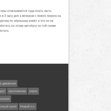
кторы отказываются туда ехать часть
 в 3 часу дня а вечером с левого берега на
урочка по зёрнышку клюёт и что он не
аботать по этому автобусу по той схеме
ботать
е движения
шрут
приложение
опрос
енение
очный пункт
Новый о.п.