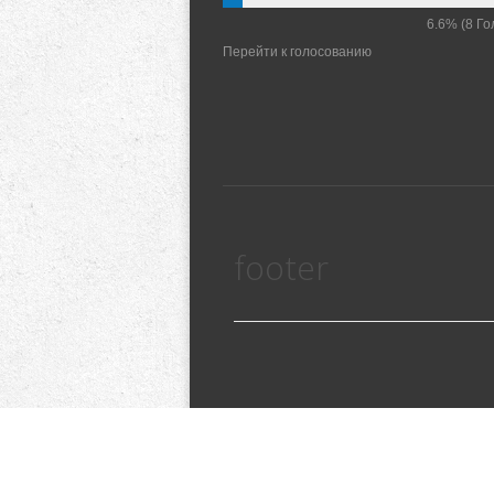
6.6%
(8 Го
Перейти к голосованию
footer