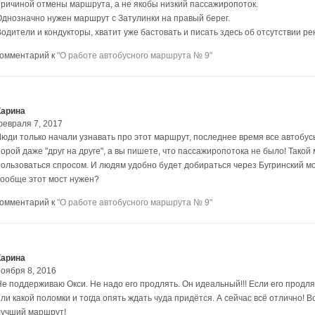
причиной отмены маршрута, а не якобы низкий пассажиропоток.
Однозначно нужен маршрут с Затулинки на правый берег.
одители и кондукторы, хватит уже бастовать и писать здесь об отсутствии ре
комментарий к
"О работе автобусного маршрута № 9"
Карина
февраля 7, 2017
Люди только начали узнавать про этот маршрут, последнее время все автобу
порой даже "друг на друге", а вы пишете, что пассажиропотока не было! Тако
пользоваться спросом. И людям удобно будет добираться через Бугринский мос
вообще этот мост нужен?
комментарий к
"О работе автобусного маршрута № 9"
Карина
ноября 8, 2016
Не поддерживаю Окси. Не надо его продлять. Он идеальный!!! Если его продля
или какой поломки и тогда опять ждать чуда придётся. А сейчас всё отлично! 
лучший маршрут!