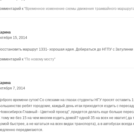
комментарий к
"Временное изменение схемы движения трамвайного маршрут
Карина
октября 15, 2014
Восстановить маршрут 1331- хорошая идея. Добираться до НГПУ с Затулинки 
комментарий к
"По новому мосту"
Карина
ктября 7, 2014
Доброго времени суток! Со слезами на глазах студенты НГУ просят оставить 
Большинство ребят городские, каждый день итак приходится ездить с пересад
"Новосибирск-Главный - Цветной проезд" ,придется делать еще больше перес
 тому же без 15 на чем многим ездить домой? одной 35 на всех не хватит( да 
омой быстрее, а не кататься на всех видах транспорта), а в автобусах всегда
медленно передвигаются.