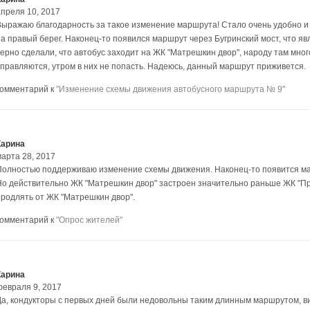
апреля 10, 2017
Выражаю благодарность за такое изменение маршрута! Стало очень удобно и 
на правый берег. Наконец-то появился маршрут через Бугринский мост, что яв
верно сделали, что автобус заходит на ЖК "Матрешкин двор", народу там мног
справляются, утром в них не попасть. Надеюсь, данный маршрут приживется.
комментарий к
"Изменение схемы движения автобусного маршрута № 9"
Карина
марта 28, 2017
Полностью поддерживаю изменение схемы движения. Наконец-то появится ма
Но действительно ЖК "Матрешкин двор" застроен значительно раньше ЖК "Пр
продлять от ЖК "Матрешкин двор".
комментарий к
"Опрос жителей"
Карина
февраля 9, 2017
Да, кондукторы с первых дней были недовольны таким длинным маршрутом, ви