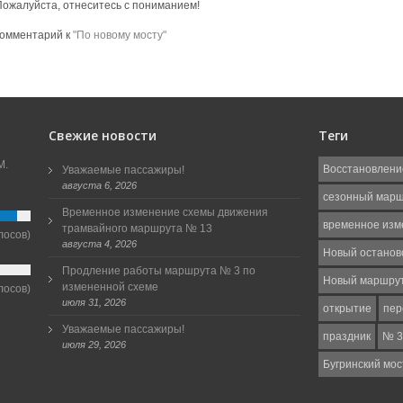
Пожалуйста, отнеситесь с пониманием!
комментарий к
"По новому мосту"
Свежие новости
Теги
М.
Восстановлени
Уважаемые пассажиры!
августа 6, 2026
сезонный мар
Временное изменение схемы движения
временное изм
трамвайного маршрута № 13
лосов)
августа 4, 2026
Новый останов
Продление работы маршрута № 3 по
Новый маршру
измененной схеме
лосов)
июля 31, 2026
открытие
пер
Уважаемые пассажиры!
праздник
№ 3
июля 29, 2026
Бугринский мос