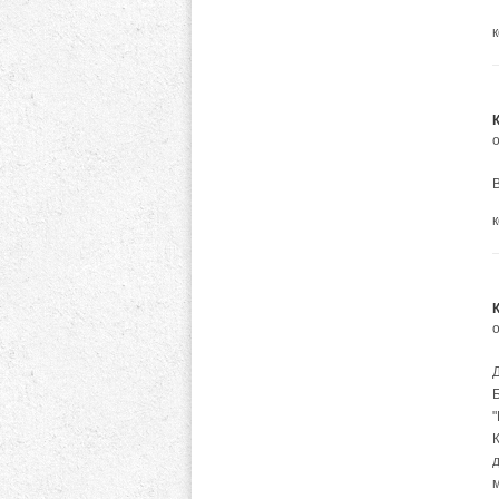
о
К
д