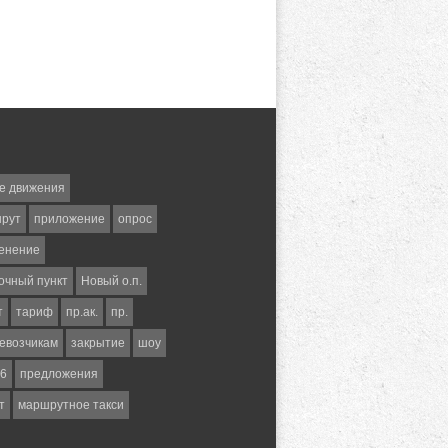
е движения
шрут
приложение
опрос
енение
очный пункт
Новый о.п.
т
тариф
пр.ак.
пр.
евозчикам
закрытие
шоу
6
предложения
т
маршрутное такси