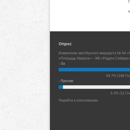
Опрос
Изменение автобусного маршрута № 94 «
«Площадь Маркса» – ЖК «Радуга Сибири»
- За
94.7%
(196 Го
- Против
5.3%
(11 Го
Перейти к голосованию