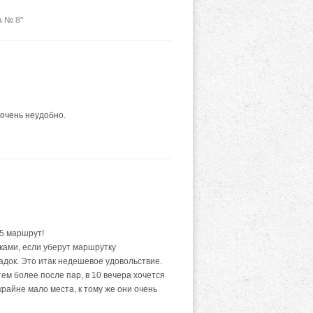
а № 8"
очень неудобно.
15 маршрут!
ками, если уберут маршрутку
адок. Это итак недешевое удовольствие.
тем более после пар, в 10 вечера хочется
 крайне мало места, к тому же они очень